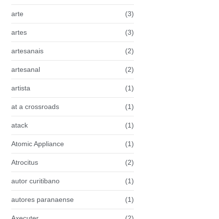
arte
(3)
artes
(3)
artesanais
(2)
artesanal
(2)
artista
(1)
at a crossroads
(1)
atack
(1)
Atomic Appliance
(1)
Atrocitus
(2)
autor curitibano
(1)
autores paranaense
(1)
Axecuter
(2)