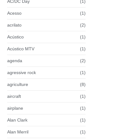
AC/DC Day
(1)
Acesso
(1)
acrilato
(2)
Acústico
(1)
Acústico MTV
(1)
agenda
(2)
agressive rock
(1)
agriculture
(8)
aircraft
(1)
airplane
(1)
Alan Clark
(1)
Alan Merril
(1)