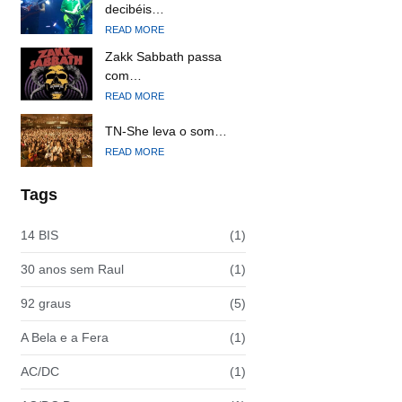
decibéis…
READ MORE
Zakk Sabbath passa
com…
READ MORE
TN-She leva o som…
READ MORE
Tags
14 BIS
(1)
30 anos sem Raul
(1)
92 graus
(5)
A Bela e a Fera
(1)
AC/DC
(1)