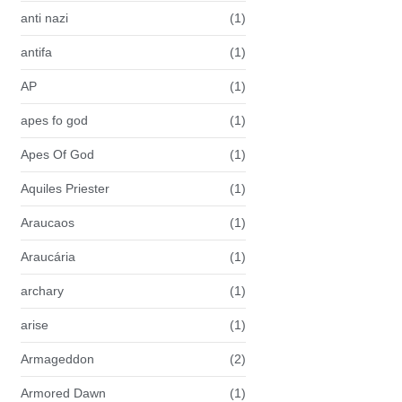
anti nazi
(1)
antifa
(1)
AP
(1)
apes fo god
(1)
Apes Of God
(1)
Aquiles Priester
(1)
Araucaos
(1)
Araucária
(1)
archary
(1)
arise
(1)
Armageddon
(2)
Armored Dawn
(1)