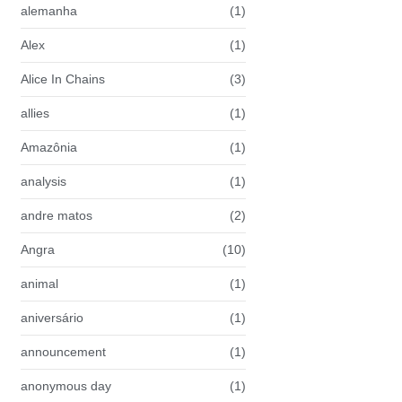
alemanha
(1)
Alex
(1)
Alice In Chains
(3)
allies
(1)
Amazônia
(1)
analysis
(1)
andre matos
(2)
Angra
(10)
animal
(1)
aniversário
(1)
announcement
(1)
anonymous day
(1)