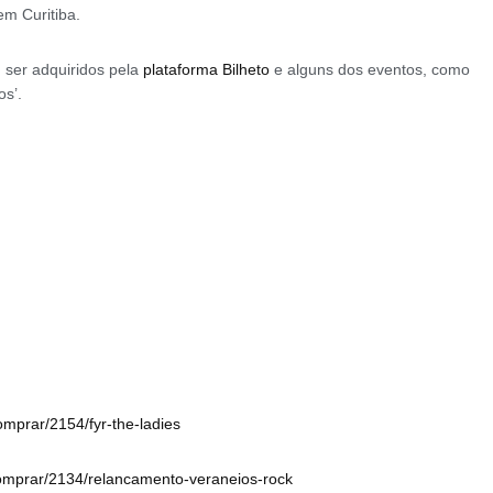
em Curitiba.
 ser adquiridos pela
plataforma Bilheto
e alguns dos eventos, como
s’.
comprar/2154/fyr-the-ladies
/comprar/2134/relancamento-veraneios-rock