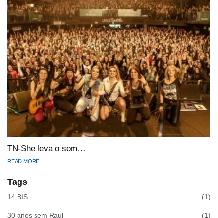
TN-She leva o som…
READ MORE
Tags
14 BIS
(1)
30 anos sem Raul
(1)