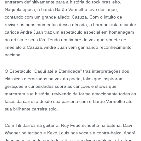
entraram definitivamente para a história do rock brasileiro.
Naquela época, a banda Barão Vermelho teve destaque,
contando com um grande aliado: Cazuza. Com o intuito de
reviver os bons momentos dessa década, o harmonicista e cantor
carioca André Juan traz um espetáculo especial em homenagem
ao artista e seus fãs. Tendo um timbre de voz que remete de
imediato à Cazuza, André Juan vêm ganhando reconhecimento
nacional.
O Espetáculo “Daqui até a Eternidade” traz interpretações dos
clássicos eternizados na voz do poeta, falas que inspiraram
gerações e curiosidades sobre as canções e shows que
marcaram sua história, revivendo de forma emocionante todas as
fases da carreira desde sua parceria com o Barão Vermelho até
sua brilhante carreira solo.
Com Titi Barros na guitarra, Ruy Feuerschuette na bateria, Davi
Wagner no teclado e Kako Louis nos vocais e contra-baixo, André
Juan vem tocando por todo o Brasil em diversos Pubs e Teatros