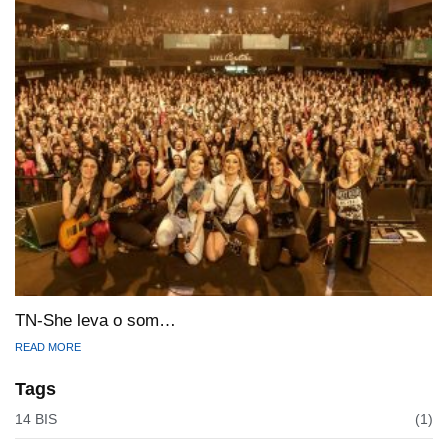
TN-She leva o som…
READ MORE
Tags
14 BIS
(1)