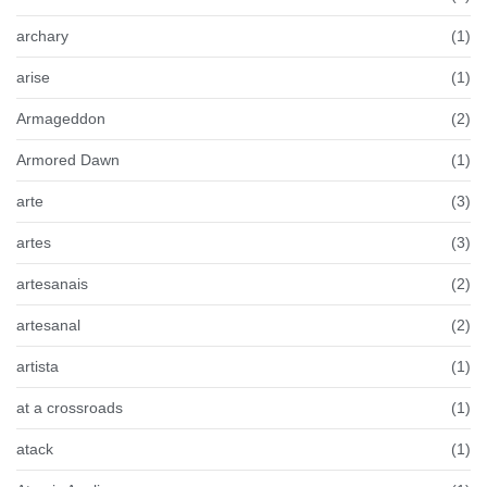
archary
(1)
arise
(1)
Armageddon
(2)
Armored Dawn
(1)
arte
(3)
artes
(3)
artesanais
(2)
artesanal
(2)
artista
(1)
at a crossroads
(1)
atack
(1)