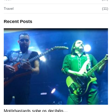
Travel
(11)
Recent Posts
Motörbastards sobe os decibéis…