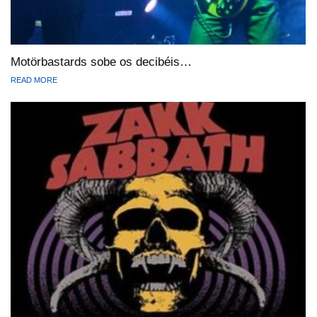
Motörbastards sobe os decibéis…
READ MORE