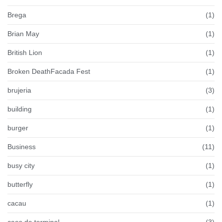
Brega
(1)
Brian May
(1)
British Lion
(1)
Broken DeathFacada Fest
(1)
brujeria
(3)
building
(1)
burger
(1)
Business
(11)
busy city
(1)
butterfly
(1)
cacau
(1)
caes de terminal
(3)