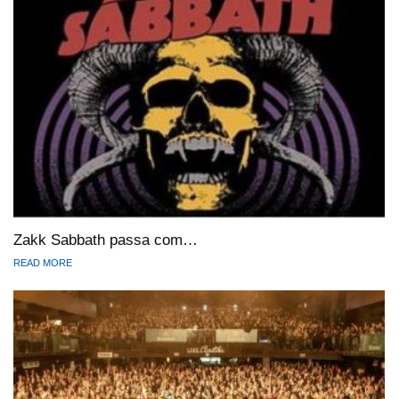
Zakk Sabbath passa com…
READ MORE