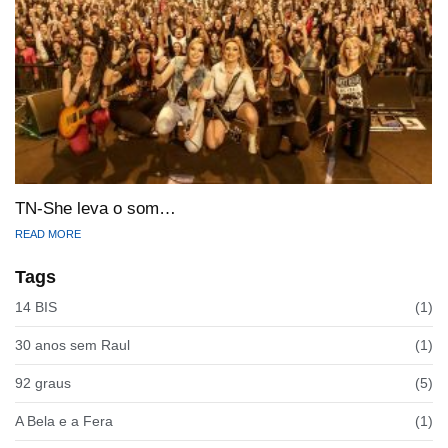
TN-She leva o som…
READ MORE
Tags
14 BIS
(1)
30 anos sem Raul
(1)
92 graus
(5)
A Bela e a Fera
(1)