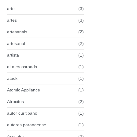
arte
(3)
artes
(3)
artesanais
(2)
artesanal
(2)
artista
(1)
at a crossroads
(1)
atack
(1)
Atomic Appliance
(1)
Atrocitus
(2)
autor curitibano
(1)
autores paranaense
(1)
Axecuter
(2)