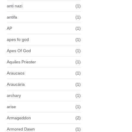
anti nazi
(1)
antifa
(1)
AP
(1)
apes fo god
(1)
Apes Of God
(1)
Aquiles Priester
(1)
Araucaos
(1)
Araucária
(1)
archary
(1)
arise
(1)
Armageddon
(2)
Armored Dawn
(1)