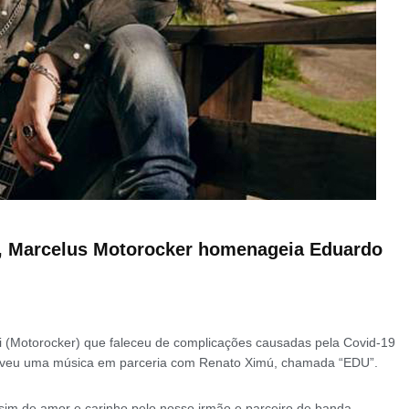
as, Marcelus Motorocker homenageia Eduardo
i (Motorocker) que faleceu de complicações causadas pela Covid-19
creveu uma música em parceria com Renato Ximú, chamada “EDU”.
e sim de amor e carinho pelo nosso irmão e parceiro de banda.