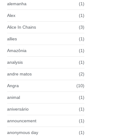
alemanha
(1)
Alex
(1)
Alice In Chains
(3)
allies
(1)
Amazônia
(1)
analysis
(1)
andre matos
(2)
Angra
(10)
animal
(1)
aniversário
(1)
announcement
(1)
anonymous day
(1)