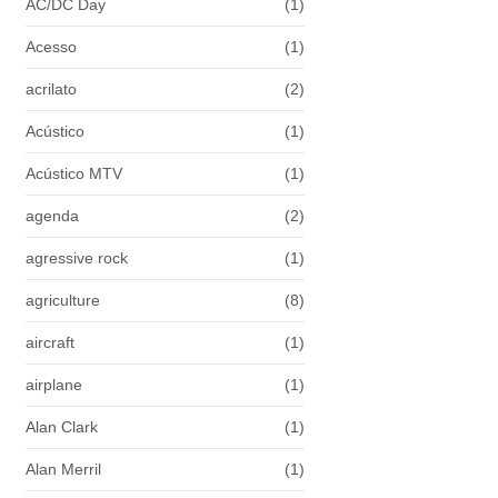
AC/DC Day
(1)
Acesso
(1)
acrilato
(2)
Acústico
(1)
Acústico MTV
(1)
agenda
(2)
agressive rock
(1)
agriculture
(8)
aircraft
(1)
airplane
(1)
Alan Clark
(1)
Alan Merril
(1)