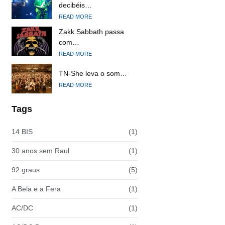
decibéis…
READ MORE
Zakk Sabbath passa
com…
READ MORE
TN-She leva o som…
READ MORE
Tags
14 BIS
(1)
30 anos sem Raul
(1)
92 graus
(5)
A Bela e a Fera
(1)
AC/DC
(1)