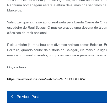
Nenhuma homenagem estará à altura dele, mas nos sentimos na 
Marcelus.
Vale dizer que a gravação foi realizada pela banda Carne de Onça 
escudeiro de Raul Seixas. O músico gravou uma dezena de álbun
clássicos do rock nacional.
Rick também já trabalhou com diversos artistas como: Belchior, 
Ferreira, quando soube da história do Calegari, ele mais que lige
música com muito carinho, porque eu sei que é para uma pessoa mu
Ouça a faixa:
https://www.youtube.com/watch?v=W_SHrCGHGWc
Previous Post