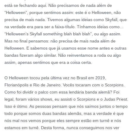
está se fechando aqui. Não precisamos de nada além de
“Helloween”, porque sentimos assim: este é o Helloween, não
precisa de mais nada. Tivemos algumas ideias como Skyfall, que
na verdade era para ser a faixa-título. Tínhamos ideias como…
“Helloween’s Skyfall something blah blah blah”, ou algo assim.
Mas no final pensamos: não precisa de mais nada além de
Helloween. E sabemos que já usamos esse nome antes e outras
bandas fizeram algo similar. Não reinventamos a roda ou algo
assim, apenas sentimos que era a coisa certa.
O Helloween tocou pela última vez no Brasil em 2019,
Florianópolis e Rio de Janeiro. Vocês tocaram com o Scorpions.
Como foi dividir o palco com essa lendária banda alemã? Foi
legal, foram vários shows, eu assisti o Scorpions e o Judas Priest.
Isso é ótimo. As pessoas pensam que nós saímos juntos o tempo
todo porque somos duas bandas alemãs, mas a verdade é que
nós mal nos vemos porque eles sempre estão em turnê e nós
estamos em turnê. Desta forma, nunca conseguimos nos ver