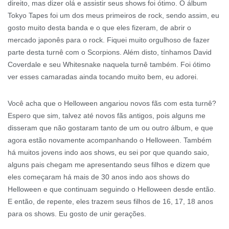
direito, mas dizer olá e assistir seus shows foi ótimo. O álbum
Tokyo Tapes foi um dos meus primeiros de rock, sendo assim, eu
gosto muito desta banda e o que eles fizeram, de abrir o
mercado japonês para o rock. Fiquei muito orgulhoso de fazer
parte desta turnê com o Scorpions. Além disto, tínhamos David
Coverdale e seu Whitesnake naquela turnê também. Foi ótimo
ver esses camaradas ainda tocando muito bem, eu adorei.
Você acha que o Helloween angariou novos fãs com esta turnê?
Espero que sim, talvez até novos fãs antigos, pois alguns me
disseram que não gostaram tanto de um ou outro álbum, e que
agora estão novamente acompanhando o Helloween. Também
há muitos jovens indo aos shows, eu sei por que quando saio,
alguns pais chegam me apresentando seus filhos e dizem que
eles começaram há mais de 30 anos indo aos shows do
Helloween e que continuam seguindo o Helloween desde então.
E então, de repente, eles trazem seus filhos de 16, 17, 18 anos
para os shows. Eu gosto de unir gerações.