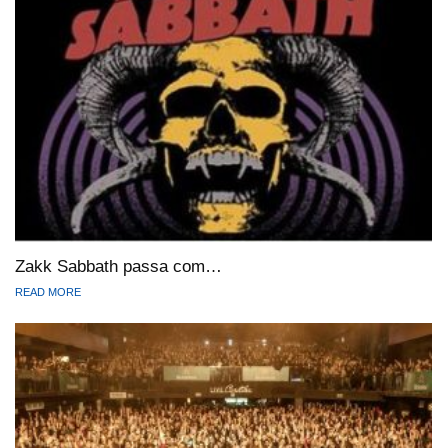
Zakk Sabbath passa com…
READ MORE