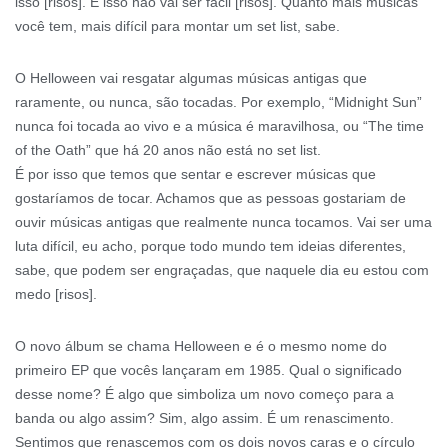
isso [risos]. E isso não vai ser fácil [risos]. Quanto mais músicas
você tem, mais difícil para montar um set list, sabe.
O Helloween vai resgatar algumas músicas antigas que
raramente, ou nunca, são tocadas. Por exemplo, “Midnight Sun”
nunca foi tocada ao vivo e a música é maravilhosa, ou “The time
of the Oath” que há 20 anos não está no set list.
É por isso que temos que sentar e escrever músicas que
gostaríamos de tocar. Achamos que as pessoas gostariam de
ouvir músicas antigas que realmente nunca tocamos. Vai ser uma
luta difícil, eu acho, porque todo mundo tem ideias diferentes,
sabe, que podem ser engraçadas, que naquele dia eu estou com
medo [risos].
O novo álbum se chama Helloween e é o mesmo nome do
primeiro EP que vocês lançaram em 1985. Qual o significado
desse nome? É algo que simboliza um novo começo para a
banda ou algo assim? Sim, algo assim. É um renascimento.
Sentimos que renascemos com os dois novos caras e o círculo