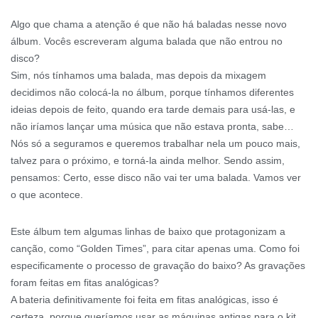
Algo que chama a atenção é que não há baladas nesse novo
álbum. Vocês escreveram alguma balada que não entrou no
disco?
Sim, nós tínhamos uma balada, mas depois da mixagem
decidimos não colocá-la no álbum, porque tínhamos diferentes
ideias depois de feito, quando era tarde demais para usá-las, e
não iríamos lançar uma música que não estava pronta, sabe…
Nós só a seguramos e queremos trabalhar nela um pouco mais,
talvez para o próximo, e torná-la ainda melhor. Sendo assim,
pensamos: Certo, esse disco não vai ter uma balada. Vamos ver
o que acontece.
Este álbum tem algumas linhas de baixo que protagonizam a
canção, como “Golden Times”, para citar apenas uma. Como foi
especificamente o processo de gravação do baixo? As gravações
foram feitas em fitas analógicas?
A bateria definitivamente foi feita em fitas analógicas, isso é
certeza, porque queríamos usar as máquinas antigas para o kit