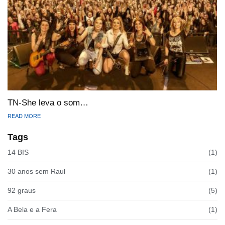
TN-She leva o som…
READ MORE
Tags
14 BIS
(1)
30 anos sem Raul
(1)
92 graus
(5)
A Bela e a Fera
(1)