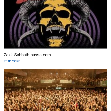
Zakk Sabbath passa com…
READ MORE