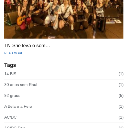
TN-She leva o som…
READ MORE
Tags
14 BIS
(1)
30 anos sem Raul
(1)
92 graus
(5)
A Bela e a Fera
(1)
AC/DC
(1)