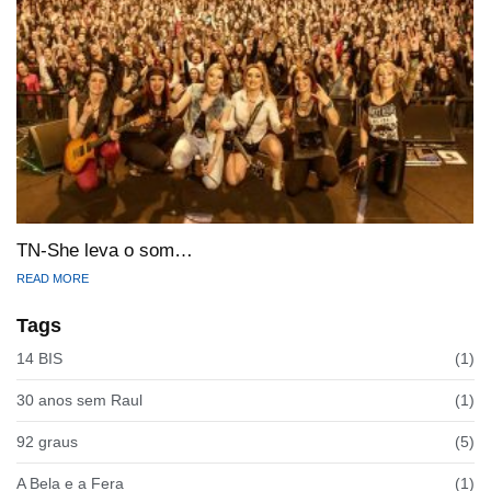
TN-She leva o som…
READ MORE
Tags
14 BIS
(1)
30 anos sem Raul
(1)
92 graus
(5)
A Bela e a Fera
(1)