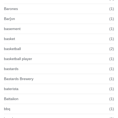
Barones
(1)
Bar[on
(1)
basement
(1)
basket
(1)
basketball
(2)
basketball player
(1)
bastards
(1)
Bastards Brewery
(1)
baterista
(1)
Battalion
(1)
bbq
(1)