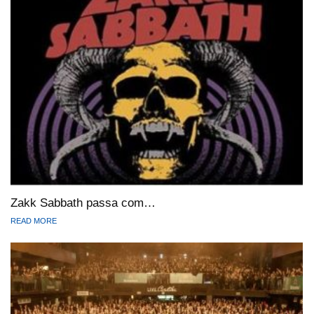
Zakk Sabbath passa com…
READ MORE