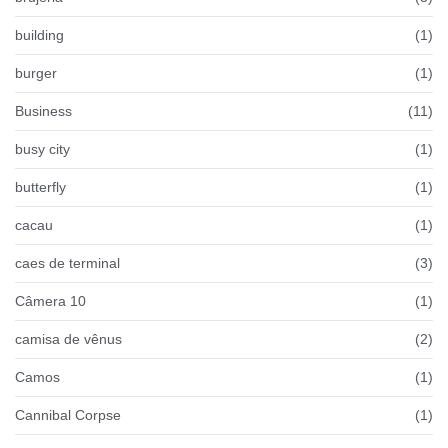
building
(1)
burger
(1)
Business
(11)
busy city
(1)
butterfly
(1)
cacau
(1)
caes de terminal
(3)
Câmera 10
(1)
camisa de vênus
(2)
Camos
(1)
Cannibal Corpse
(1)