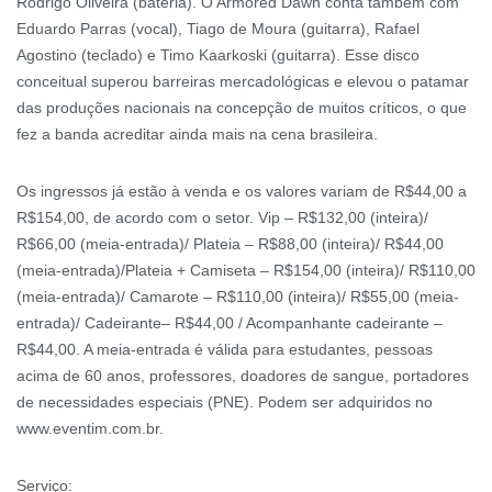
Rodrigo Oliveira (bateria). O Armored Dawn conta também com
Eduardo Parras (vocal), Tiago de Moura (guitarra), Rafael
Agostino (teclado) e Timo Kaarkoski (guitarra). Esse disco
conceitual superou barreiras mercadológicas e elevou o patamar
das produções nacionais na concepção de muitos críticos, o que
fez a banda acreditar ainda mais na cena brasileira.
Os ingressos já estão à venda e os valores variam de R$44,00 a
R$154,00, de acordo com o setor. Vip – R$132,00 (inteira)/
R$66,00 (meia-entrada)/ Plateia – R$88,00 (inteira)/ R$44,00
(meia-entrada)/Plateia + Camiseta – R$154,00 (inteira)/ R$110,00
(meia-entrada)/ Camarote – R$110,00 (inteira)/ R$55,00 (meia-
entrada)/ Cadeirante– R$44,00 / Acompanhante cadeirante –
R$44,00. A meia-entrada é válida para estudantes, pessoas
acima de 60 anos, professores, doadores de sangue, portadores
de necessidades especiais (PNE). Podem ser adquiridos no
www.eventim.com.br.
Serviço: