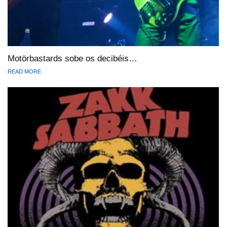
Motörbastards sobe os decibéis…
READ MORE