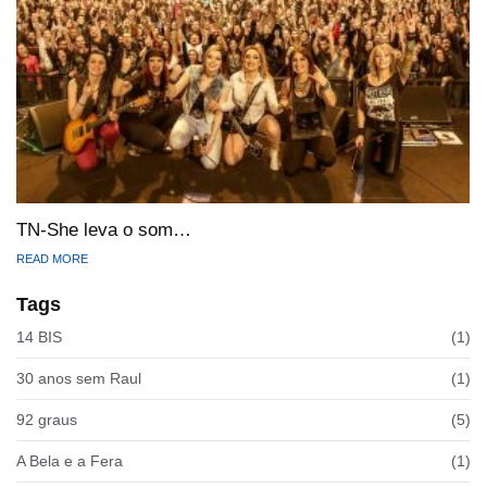
TN-She leva o som…
READ MORE
Tags
14 BIS
(1)
30 anos sem Raul
(1)
92 graus
(5)
A Bela e a Fera
(1)