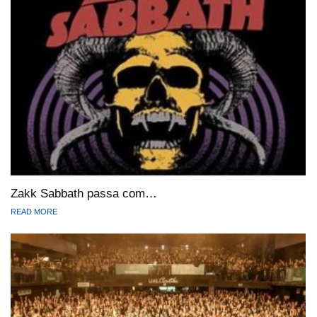
Zakk Sabbath passa com…
READ MORE