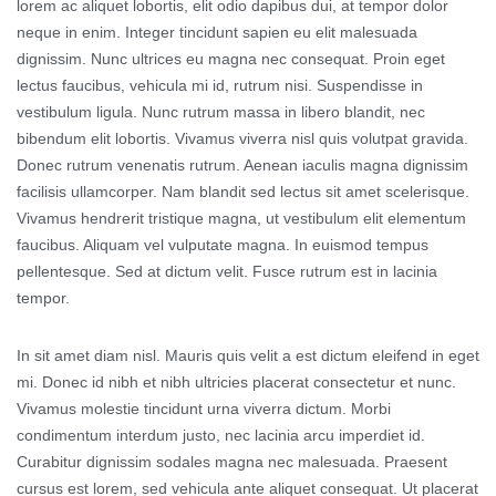
lorem ac aliquet lobortis, elit odio dapibus dui, at tempor dolor
neque in enim. Integer tincidunt sapien eu elit malesuada
dignissim. Nunc ultrices eu magna nec consequat. Proin eget
lectus faucibus, vehicula mi id, rutrum nisi. Suspendisse in
vestibulum ligula. Nunc rutrum massa in libero blandit, nec
bibendum elit lobortis. Vivamus viverra nisl quis volutpat gravida.
Donec rutrum venenatis rutrum. Aenean iaculis magna dignissim
facilisis ullamcorper. Nam blandit sed lectus sit amet scelerisque.
Vivamus hendrerit tristique magna, ut vestibulum elit elementum
faucibus. Aliquam vel vulputate magna. In euismod tempus
pellentesque. Sed at dictum velit. Fusce rutrum est in lacinia
tempor.
In sit amet diam nisl. Mauris quis velit a est dictum eleifend in eget
mi. Donec id nibh et nibh ultricies placerat consectetur et nunc.
Vivamus molestie tincidunt urna viverra dictum. Morbi
condimentum interdum justo, nec lacinia arcu imperdiet id.
Curabitur dignissim sodales magna nec malesuada. Praesent
cursus est lorem, sed vehicula ante aliquet consequat. Ut placerat