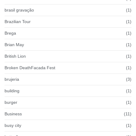
brasil gravação
(1)
Brazilian Tour
(1)
Brega
(1)
Brian May
(1)
British Lion
(1)
Broken DeathFacada Fest
(1)
brujeria
(3)
building
(1)
burger
(1)
Business
(11)
busy city
(1)