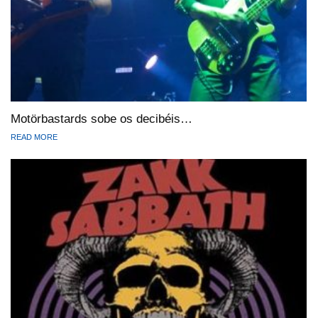
Motörbastards sobe os decibéis…
READ MORE