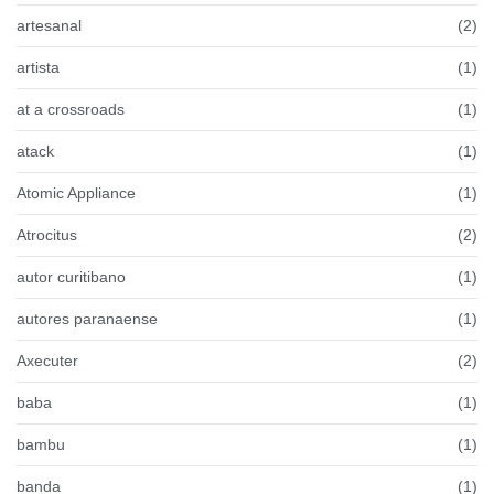
artesanal
(2)
artista
(1)
at a crossroads
(1)
atack
(1)
Atomic Appliance
(1)
Atrocitus
(2)
autor curitibano
(1)
autores paranaense
(1)
Axecuter
(2)
baba
(1)
bambu
(1)
banda
(1)