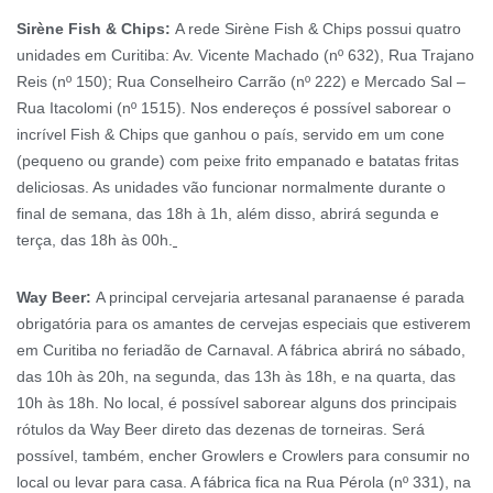
Sirène Fish & Chips:
A rede Sirène Fish & Chips possui quatro
unidades em Curitiba: Av. Vicente Machado (nº 632), Rua Trajano
Reis (nº 150); Rua Conselheiro Carrão (nº 222) e Mercado Sal –
Rua Itacolomi (nº 1515). Nos endereços é possível saborear o
incrível Fish & Chips que ganhou o país, servido em um cone
(pequeno ou grande) com peixe frito empanado e batatas fritas
deliciosas. As unidades vão funcionar normalmente durante o
final de semana, das 18h à 1h, além disso, abrirá segunda e
terça, das 18h às 00h.
Way Beer:
A principal cervejaria artesanal paranaense é parada
obrigatória para os amantes de cervejas especiais que estiverem
em Curitiba no feriadão de Carnaval. A fábrica abrirá no sábado,
das 10h às 20h, na segunda, das 13h às 18h, e na quarta, das
10h às 18h. No local, é possível saborear alguns dos principais
rótulos da Way Beer direto das dezenas de torneiras. Será
possível, também, encher Growlers e Crowlers para consumir no
local ou levar para casa. A fábrica fica na Rua Pérola (nº 331), na