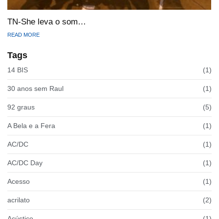
TN-She leva o som…
READ MORE
Tags
14 BIS
(1)
30 anos sem Raul
(1)
92 graus
(5)
A Bela e a Fera
(1)
AC/DC
(1)
AC/DC Day
(1)
Acesso
(1)
acrilato
(2)
Acústico
(1)