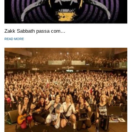
Zakk Sabbath passa com…
READ MORE