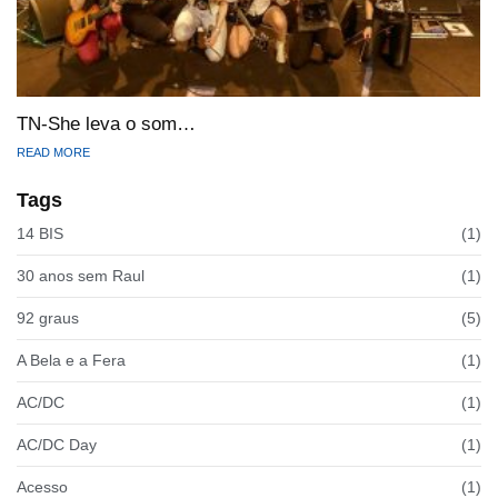
TN-She leva o som…
READ MORE
Tags
14 BIS
(1)
30 anos sem Raul
(1)
92 graus
(5)
A Bela e a Fera
(1)
AC/DC
(1)
AC/DC Day
(1)
Acesso
(1)