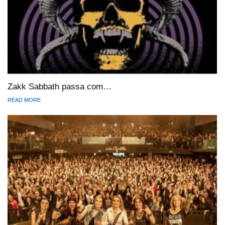
Zakk Sabbath passa com…
READ MORE