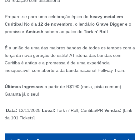
Da redação com assessoria
Prepare-se para uma celebração épica do
heavy metal em
Curitiba
! No dia
12 de novembro
, o lendário
Grave Digger
e o
promissor
Ambush
sobem ao palco do
Tork n’ Roll
.
É a união de uma das maiores bandas de todos os tempos com a
força da nova geração do estilo! A história das bandas com
Curitiba é antiga e a promessa é de uma experiência
inesquecível, com abertura da banda nacional Hellway Train.
Últimos Ingressos
a partir de R$190 (meia, pista comum).
Garanta já o seu!
️
Data:
12/11/2025
Local:
Tork n’ Roll, Curitiba/PR
Vendas:
[Link
da 101 Tickets]