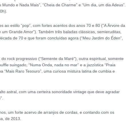
u Mundo e Nada Mais”, “Cheia de Charme” e “Um dia, um dia Adeus”.
0h).
s ao estilo “pop”, com fortes acentos dos anos 70 e 80 (“A Árvore da
 de um Grande Amor”). Também três baladas clássicas, semieruditas,
 década de 70 e que foram concluídas agora (“Meu Jardim do Éden”,
do rock progressivo (“Semente da Maré”), outra espiritual, somente
uffle suingado, “Numa Onda, nada no mar” e a jazzística “Praia
tina “Mais Raro Tesouro”, uma curiosa mistura latina de cumbia e
 alto astral, com uma certeira sonoridade vintage que deve agradar
”.
inos, um forte acervo de arranjos de cordas, e contando com os
a, de 2013.