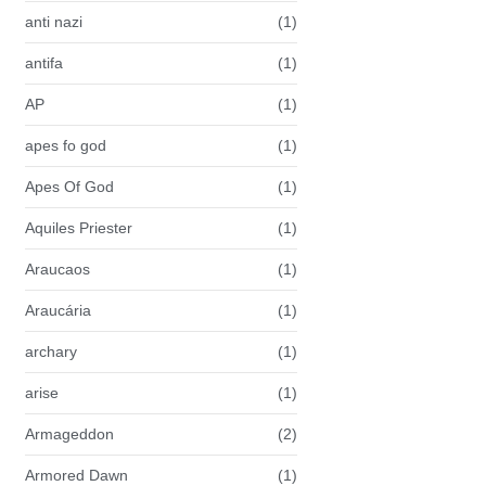
anti nazi
(1)
antifa
(1)
AP
(1)
apes fo god
(1)
Apes Of God
(1)
Aquiles Priester
(1)
Araucaos
(1)
Araucária
(1)
archary
(1)
arise
(1)
Armageddon
(2)
Armored Dawn
(1)