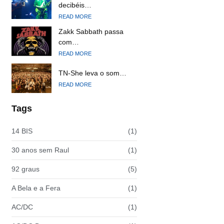
decibéis…
READ MORE
Zakk Sabbath passa
com…
READ MORE
TN-She leva o som…
READ MORE
Tags
14 BIS
(1)
30 anos sem Raul
(1)
92 graus
(5)
A Bela e a Fera
(1)
AC/DC
(1)