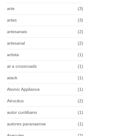
arte
(3)
artes
(3)
artesanais
(2)
artesanal
(2)
artista
(1)
at a crossroads
(1)
atack
(1)
Atomic Appliance
(1)
Atrocitus
(2)
autor curitibano
(1)
autores paranaense
(1)
Axecuter
(2)