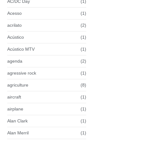
AC/DC Day
(1)
Acesso
(1)
acrilato
(2)
Acústico
(1)
Acústico MTV
(1)
agenda
(2)
agressive rock
(1)
agriculture
(8)
aircraft
(1)
airplane
(1)
Alan Clark
(1)
Alan Merril
(1)