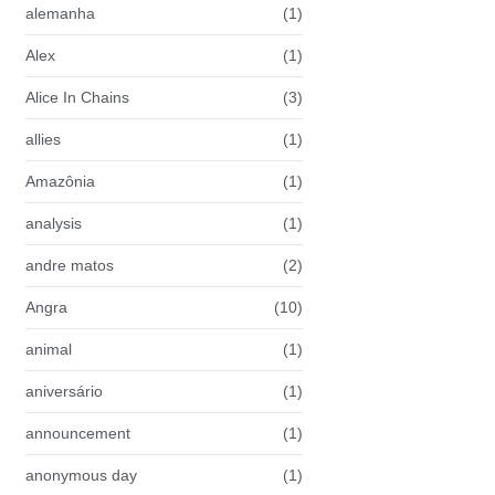
alemanha
(1)
Alex
(1)
Alice In Chains
(3)
allies
(1)
Amazônia
(1)
analysis
(1)
andre matos
(2)
Angra
(10)
animal
(1)
aniversário
(1)
announcement
(1)
anonymous day
(1)