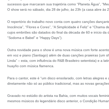
sucessos que marcaram sua trajetória como “Planeta Água”, “Me
O show será no sábado, dia 28 de julho, às 23h (a casa abre às 2
O repertório do trabalho novo conta com quatro canções dançante
Inocência”, “Flores e Cores”, “A Simplicidade é Feliz” e “Chama
cujos embriões são datados do final da década de 60 e início da
“Sodoma e Babel” e “Happy Days”).
Outra novidade para o show é uma nova música com forte acento 
em voz e piano (Santiago) além de duas canções praieiras (um sh
Linda” – esta, com influência do R&B Brasileiro setentista) e a la
huayño com música flamenca.
Para o cantor, este é “um disco ensolarado, com letras alegres e
diretamente não só ao público tradicional, mas as novas gerações
Gravado no estúdio do artista na Bahia, com muitos vocais femin
mesmos músicos do legendário disco anterior, o Condição Human