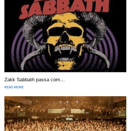
Zakk Sabbath passa com…
READ MORE