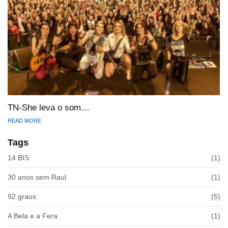
TN-She leva o som…
READ MORE
Tags
14 BIS
(1)
30 anos sem Raul
(1)
92 graus
(5)
A Bela e a Fera
(1)