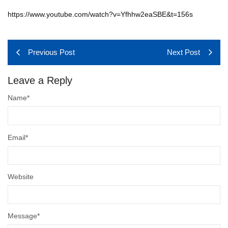
https://www.youtube.com/watch?v=Yfhhw2eaSBE&t=156s
Previous Post
Next Post
Leave a Reply
Name
*
Email
*
Website
Message
*