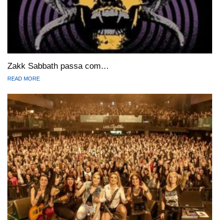
Zakk Sabbath passa com…
READ MORE