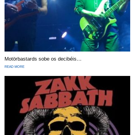
Motörbastards sobe os decibéis…
READ MORE