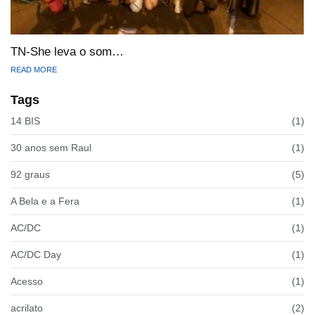
TN-She leva o som…
READ MORE
Tags
14 BIS
(1)
30 anos sem Raul
(1)
92 graus
(5)
A Bela e a Fera
(1)
AC/DC
(1)
AC/DC Day
(1)
Acesso
(1)
acrilato
(2)