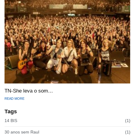
TN-She leva o som…
READ MORE
Tags
14 BIS
(1)
30 anos sem Raul
(1)