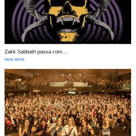
Zakk Sabbath passa com…
READ MORE