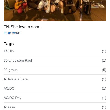
TN-She leva o som…
READ MORE
Tags
14 BIS
(1)
30 anos sem Raul
(1)
92 graus
(5)
A Bela e a Fera
(1)
AC/DC
(1)
AC/DC Day
(1)
Acesso
(1)