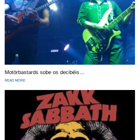
Motörbastards sobe os decibéis…
READ MORE