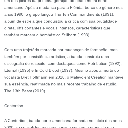
um dos pilares da primeira geração do death metal norte-
americano. Após a mudança para a Flórida, berço do gênero nos
anos 1990, o grupo lançou The Ten Commandments (1991),
álbum de estreia que conquistou a crítica com sua brutalidade
direta, riffs cortantes e vocais intensos, características que
também marcam o bombástico Stillborn (1993).
Com uma trajetória marcada por mudanças de formação, mas
também por consistência artística, a banda construiu uma
discografia de respeito, com destaques como Retribution (1992),
Eternal (1995) e In Cold Blood (1997). Mesmo após a morte do
vocalista Bret Hoffmann em 2018, o Malevolent Creation manteve
sua essência, reafirmada no mais recente trabalho de estúdio,
The 13th Beast (2019).
Contortion
A Contortion, banda norte-americana formada no início dos anos
2000, se consolidou na cena pesada com uma proposta que