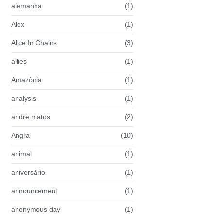
alemanha
(1)
Alex
(1)
Alice In Chains
(3)
allies
(1)
Amazônia
(1)
analysis
(1)
andre matos
(2)
Angra
(10)
animal
(1)
aniversário
(1)
announcement
(1)
anonymous day
(1)