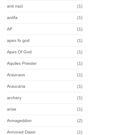
anti nazi
(1)
antifa
(1)
AP
(1)
apes fo god
(1)
Apes Of God
(1)
Aquiles Priester
(1)
Araucaos
(1)
Araucária
(1)
archary
(1)
arise
(1)
Armageddon
(2)
Armored Dawn
(1)