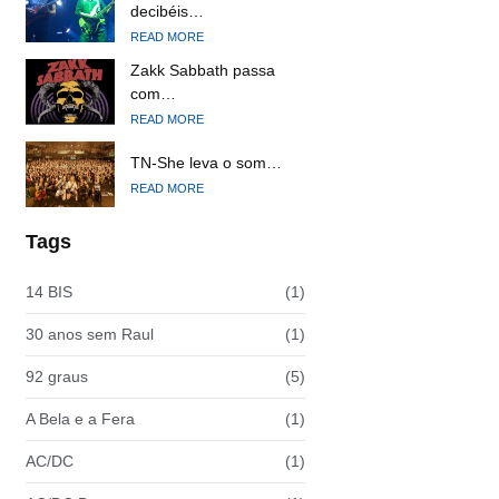
decibéis…
READ MORE
Zakk Sabbath passa
com…
READ MORE
TN-She leva o som…
READ MORE
Tags
14 BIS
(1)
30 anos sem Raul
(1)
92 graus
(5)
A Bela e a Fera
(1)
AC/DC
(1)