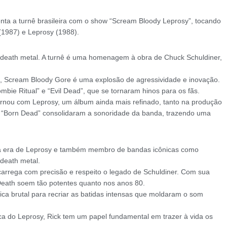
enta a turnê brasileira com o show “Scream Bloody Leprosy”, tocando
(1987) e Leprosy (1988).
death metal. A turnê é uma homenagem à obra de Chuck Schuldiner,
l, Scream Bloody Gore é uma explosão de agressividade e inovação.
ie Ritual” e “Evil Dead”, que se tornaram hinos para os fãs.
nou com Leprosy, um álbum ainda mais refinado, tanto na produção
e “Born Dead” consolidaram a sonoridade da banda, trazendo uma
h na era de Leprosy e também membro de bandas icônicas como
death metal.
carrega com precisão e respeito o legado de Schuldiner. Com sua
 Death soem tão potentes quanto nos anos 80.
ica brutal para recriar as batidas intensas que moldaram o som
ca do Leprosy, Rick tem um papel fundamental em trazer à vida os