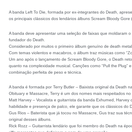
A banda Left To Die, formada por ex-integrantes do Death, apres
os principais clássicos dos lendários álbuns Scream Bloody Gore 
A banda deve apresentar uma seleção de faixas que moldaram o 
fundador do Death.
Considerado por muitos o primeiro álbum genuíno de death meta
Com temas violentos e macabros, o álbum traz músicas como “Zomb
Um ano após o lançamento de Scream Bloody Gore, o Death retor
quanto na complexidade musical. Canções como “Pull the Plug” 
combinação perfeita de peso e técnica.
A banda é formada por Terry Butler – Baixista original da Deat
Obituary e Massacre, Terry é um dos nomes mais respeitados no 
Matt Harvey – Vocalista e guitarrista da banda Exhumed, Harvey 
habilidade e presença de palco, ele garante que os clássicos do
Gus Rios – Baterista que já tocou no Massacre, Gus traz sua técn
original desses álbuns.
Rick Rozz – Guitarrista lendário que foi membro do Death na épo