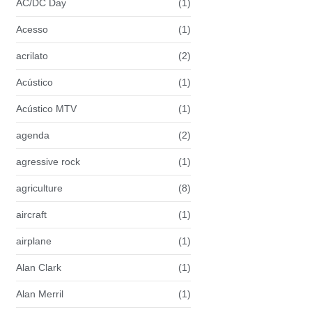
AC/DC Day
(1)
Acesso
(1)
acrilato
(2)
Acústico
(1)
Acústico MTV
(1)
agenda
(2)
agressive rock
(1)
agriculture
(8)
aircraft
(1)
airplane
(1)
Alan Clark
(1)
Alan Merril
(1)