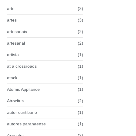
arte
(3)
artes
(3)
artesanais
(2)
artesanal
(2)
artista
(1)
at a crossroads
(1)
atack
(1)
Atomic Appliance
(1)
Atrocitus
(2)
autor curitibano
(1)
autores paranaense
(1)
Axecuter
(2)