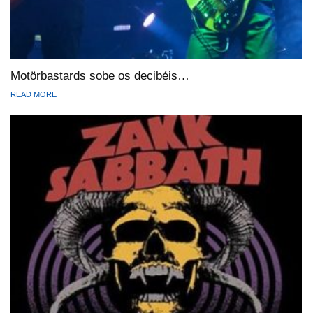
Motörbastards sobe os decibéis…
READ MORE