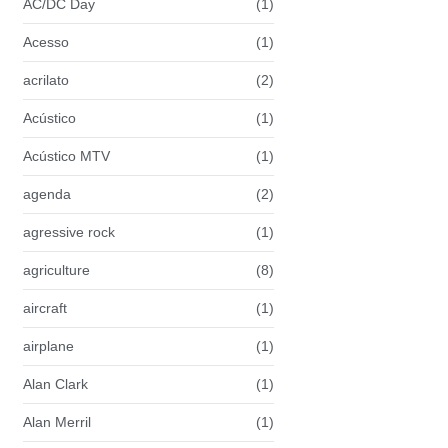
AC/DC Day
(1)
Acesso
(1)
acrilato
(2)
Acústico
(1)
Acústico MTV
(1)
agenda
(2)
agressive rock
(1)
agriculture
(8)
aircraft
(1)
airplane
(1)
Alan Clark
(1)
Alan Merril
(1)