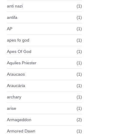
anti nazi
(1)
antifa
(1)
AP
(1)
apes fo god
(1)
Apes Of God
(1)
Aquiles Priester
(1)
Araucaos
(1)
Araucária
(1)
archary
(1)
arise
(1)
Armageddon
(2)
Armored Dawn
(1)