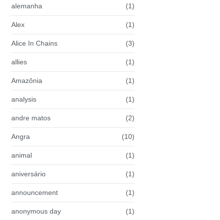
alemanha
(1)
Alex
(1)
Alice In Chains
(3)
allies
(1)
Amazônia
(1)
analysis
(1)
andre matos
(2)
Angra
(10)
animal
(1)
aniversário
(1)
announcement
(1)
anonymous day
(1)