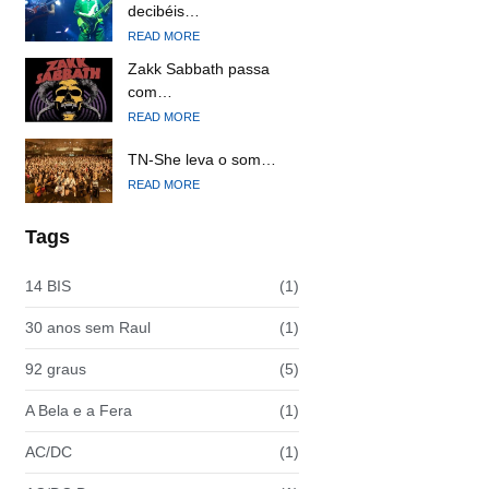
decibéis…
READ MORE
Zakk Sabbath passa
com…
READ MORE
TN-She leva o som…
READ MORE
Tags
14 BIS
(1)
30 anos sem Raul
(1)
92 graus
(5)
A Bela e a Fera
(1)
AC/DC
(1)