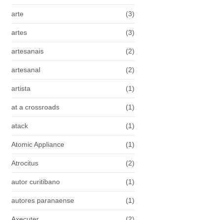
arte
(3)
artes
(3)
artesanais
(2)
artesanal
(2)
artista
(1)
at a crossroads
(1)
atack
(1)
Atomic Appliance
(1)
Atrocitus
(2)
autor curitibano
(1)
autores paranaense
(1)
Axecuter
(2)