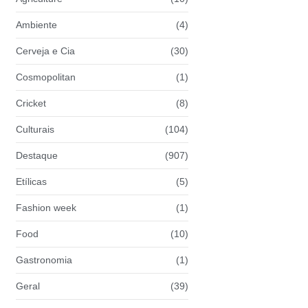
Ambiente
(4)
Cerveja e Cia
(30)
Cosmopolitan
(1)
Cricket
(8)
Culturais
(104)
Destaque
(907)
Etílicas
(5)
Fashion week
(1)
Food
(10)
Gastronomia
(1)
Geral
(39)