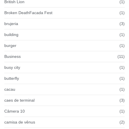
British Lion
(1)
Broken DeathFacada Fest
(1)
brujeria
(3)
building
(1)
burger
(1)
Business
(11)
busy city
(1)
butterfly
(1)
cacau
(1)
caes de terminal
(3)
Câmera 10
(1)
camisa de vênus
(2)