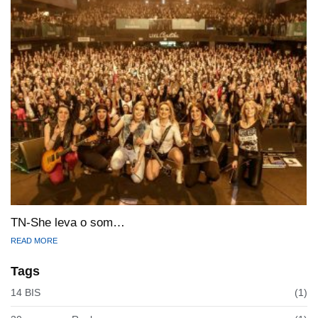
TN-She leva o som…
READ MORE
Tags
14 BIS
(1)