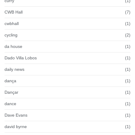
curry
(1)
CWB Hall
(7)
cwbhall
(1)
cycling
(2)
da house
(1)
Dado Villa Lobos
(1)
daily news
(1)
dança
(1)
Dançar
(1)
dance
(1)
Dave Evans
(1)
david byrne
(1)