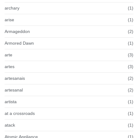
archary
(1)
arise
(1)
Armageddon
(2)
Armored Dawn
(1)
arte
(3)
artes
(3)
artesanais
(2)
artesanal
(2)
artista
(1)
at a crossroads
(1)
atack
(1)
Atomic Appliance
(1)