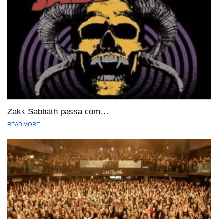
Zakk Sabbath passa com…
READ MORE