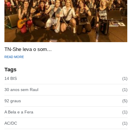
TN-She leva o som…
READ MORE
Tags
14 BIS
(1)
30 anos sem Raul
(1)
92 graus
(5)
A Bela e a Fera
(1)
AC/DC
(1)