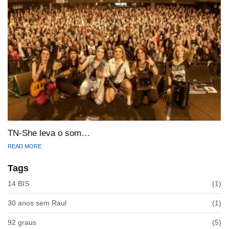
TN-She leva o som…
READ MORE
Tags
14 BIS
(1)
30 anos sem Raul
(1)
92 graus
(5)