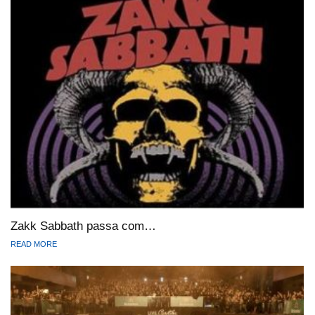
Zakk Sabbath passa com…
READ MORE