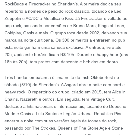
RockBugs e Firecracker no Sheridan’s. A primeira dedica seu
repertório a nomes de peso do rock clássico, tocando de Led
Zeppelin e AC/DC a Metallica e Kiss. Já Firecracker é voltado ao
pop rock, passando por versões de Bruno Mars, Kings of Leon,
Coldplay, Oasis e mais. O grupo toca desde 2002, deixando sua
marca na noite curitibana. Os 300 primeiros a entrarem no pub
esta noite ganham uma caneca exclusiva. A entrada, livre até
20h, após este horário fica a R$ 10h. Durante o happy hour (das
18h às 20h), tem pratos com desconto e bebidas em dobro.
Três bandas embalam a última noite do Irish Oktoberfest no
sábado (5/10) do Sheridan’s. A Asgard abre a noite com hard e
heavy rock. O repertório do grupo, criado em 2015, tem Alice in
Chains, Nazareth e outros. Em seguida, tem Vintage Cult,
dedicado a hits nacionais e internacionais, tocando de Depeche
Mode e Oasis a Lulu Santos e Legião Urbana. República Pine
encerra a noite com suas versões ágeis de ícones do rock,
passando por The Strokes, Queens of The Stone Age e Stone