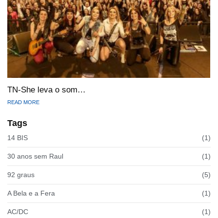
TN-She leva o som…
READ MORE
Tags
14 BIS
(1)
30 anos sem Raul
(1)
92 graus
(5)
A Bela e a Fera
(1)
AC/DC
(1)