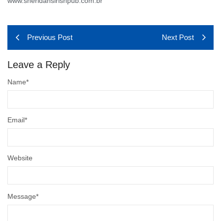
www.sheridansirishpub.com.br
Previous Post
Next Post
Leave a Reply
Name
*
Email
*
Website
Message
*