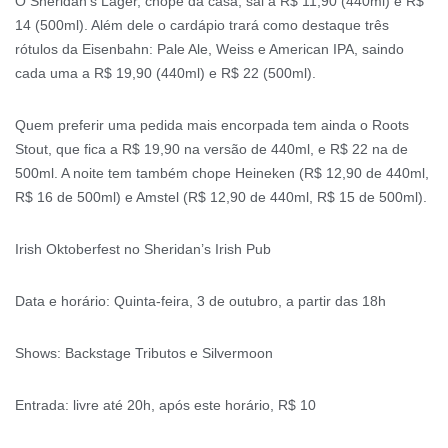
O Sheridan’s Lager, chope da casa, sai a R$ 11,90 (440ml) e R$
14 (500ml). Além dele o cardápio trará como destaque três
rótulos da Eisenbahn: Pale Ale, Weiss e American IPA, saindo
cada uma a R$ 19,90 (440ml) e R$ 22 (500ml).
Quem preferir uma pedida mais encorpada tem ainda o Roots
Stout, que fica a R$ 19,90 na versão de 440ml, e R$ 22 na de
500ml. A noite tem também chope Heineken (R$ 12,90 de 440ml,
R$ 16 de 500ml) e Amstel (R$ 12,90 de 440ml, R$ 15 de 500ml).
Irish Oktoberfest no Sheridan’s Irish Pub
Data e horário: Quinta-feira, 3 de outubro, a partir das 18h
Shows: Backstage Tributos e Silvermoon
Entrada: livre até 20h, após este horário, R$ 10