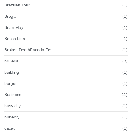
Brazilian Tour
(1)
Brega
(1)
Brian May
(1)
British Lion
(1)
Broken DeathFacada Fest
(1)
brujeria
(3)
building
(1)
burger
(1)
Business
(11)
busy city
(1)
butterfly
(1)
cacau
(1)