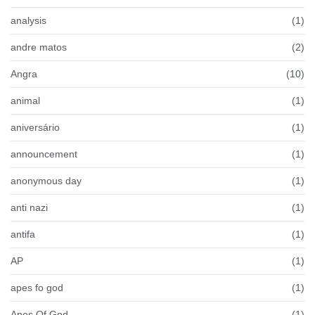
analysis
(1)
andre matos
(2)
Angra
(10)
animal
(1)
aniversário
(1)
announcement
(1)
anonymous day
(1)
anti nazi
(1)
antifa
(1)
AP
(1)
apes fo god
(1)
Apes Of God
(1)