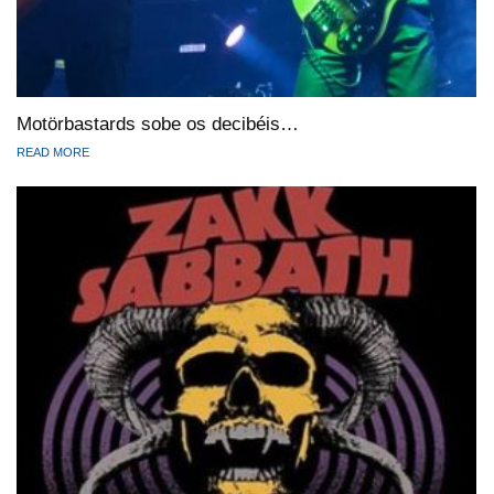
Motörbastards sobe os decibéis…
READ MORE