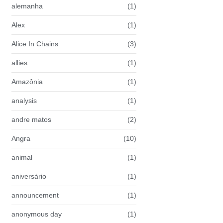
alemanha
(1)
Alex
(1)
Alice In Chains
(3)
allies
(1)
Amazônia
(1)
analysis
(1)
andre matos
(2)
Angra
(10)
animal
(1)
aniversário
(1)
announcement
(1)
anonymous day
(1)