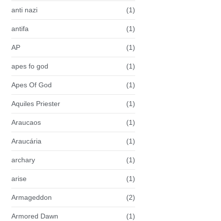
anti nazi
(1)
antifa
(1)
AP
(1)
apes fo god
(1)
Apes Of God
(1)
Aquiles Priester
(1)
Araucaos
(1)
Araucária
(1)
archary
(1)
arise
(1)
Armageddon
(2)
Armored Dawn
(1)