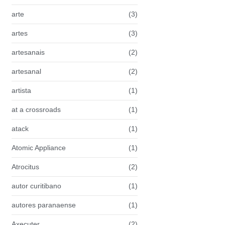
arte
(3)
artes
(3)
artesanais
(2)
artesanal
(2)
artista
(1)
at a crossroads
(1)
atack
(1)
Atomic Appliance
(1)
Atrocitus
(2)
autor curitibano
(1)
autores paranaense
(1)
Axecuter
(2)