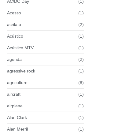
AC/DC Day
(1)
Acesso
(1)
acrilato
(2)
Acústico
(1)
Acústico MTV
(1)
agenda
(2)
agressive rock
(1)
agriculture
(8)
aircraft
(1)
airplane
(1)
Alan Clark
(1)
Alan Merril
(1)