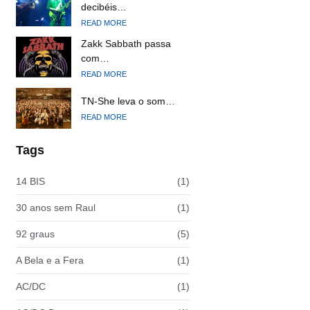
decibéis…
READ MORE
Zakk Sabbath passa
com…
READ MORE
TN-She leva o som…
READ MORE
Tags
14 BIS
(1)
30 anos sem Raul
(1)
92 graus
(5)
A Bela e a Fera
(1)
AC/DC
(1)