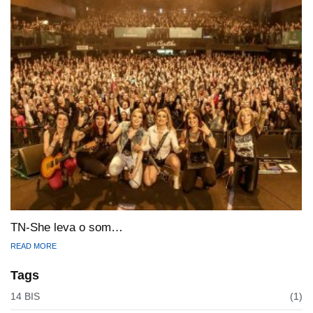
TN-She leva o som…
READ MORE
Tags
14 BIS
(1)