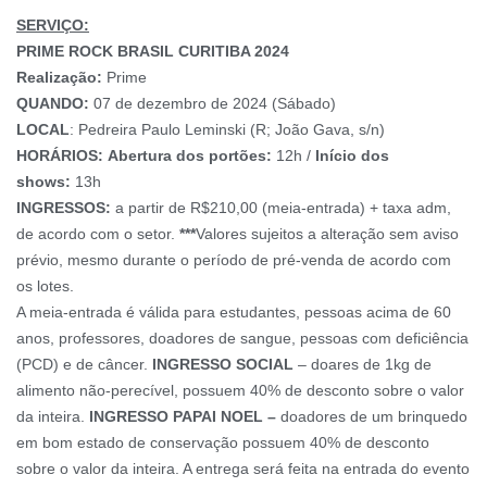
SERVIÇO:
PRIME ROCK BRASIL CURITIBA 2024
Realização:
Prime
QUANDO:
07 de dezembro de 2024 (Sábado)
LOCAL
: Pedreira Paulo Leminski (R; João Gava, s/n)
HORÁRIOS:
Abertura dos portões:
12h /
Início dos
shows:
13h
INGRESSOS:
a partir de R$210,00 (meia-entrada) + taxa adm,
de acordo com o setor.
***
Valores sujeitos a alteração sem aviso
prévio, mesmo durante o período de pré-venda de acordo com
os lotes.
A meia-entrada é válida para estudantes, pessoas acima de 60
anos, professores, doadores de sangue, pessoas com deficiência
(PCD) e de câncer.
INGRESSO SOCIAL
– doares de 1kg de
alimento não-perecível, possuem 40% de desconto sobre o valor
da inteira.
INGRESSO PAPAI NOEL –
doadores de um brinquedo
em bom estado de conservação possuem 40% de desconto
sobre o valor da inteira. A entrega será feita na entrada do evento