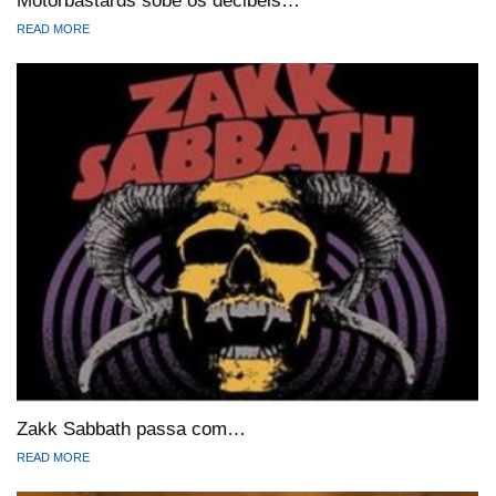
Motörbastards sobe os decibéis…
READ MORE
Zakk Sabbath passa com…
READ MORE