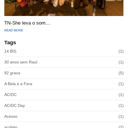
TN-She leva o som…
READ MORE
Tags
14 BIS
(1)
30 anos sem Raul
(1)
92 graus
(5)
A Bela e a Fera
(1)
AC/DC
(1)
AC/DC Day
(1)
Acesso
(1)
acrilato
(2)