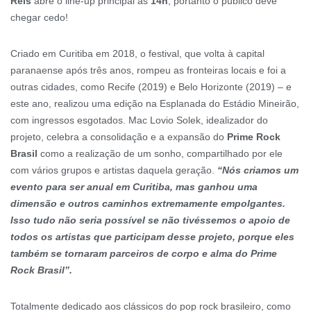
Reis
abre o line-up principal às
14h
, portanto o público deve
chegar cedo!
Criado em Curitiba em 2018, o festival, que volta à capital
paranaense após três anos, rompeu as fronteiras locais e foi a
outras cidades, como Recife (2019) e Belo Horizonte (2019) – e
este ano, realizou uma edição na Esplanada do Estádio Mineirão,
com ingressos esgotados. Mac Lovio Solek, idealizador do
projeto, celebra a consolidação e a expansão do
Prime Rock
Brasil
como a realização de um sonho, compartilhado por ele
com vários grupos e artistas daquela geração.
“Nós criamos um
evento para ser anual em Curitiba, mas ganhou uma
dimensão e outros caminhos extremamente empolgantes.
Isso tudo não seria possível se não tivéssemos o apoio de
todos os artistas que participam desse projeto, porque eles
também se tornaram parceiros de corpo e alma do Prime
Rock Brasil”.
Totalmente dedicado aos clássicos do pop rock brasileiro, como