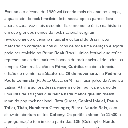
Enquanto a década de 1980 vai ficando mais distante no tempo,
a qualidade do rock brasileiro feito nessa época parece ficar
apenas cada vez mais evidente. Este momento único na história,
em que grandes nomes do rock nacional surgiram
revolucionando o cenário musical e cultural do Brasil ficou
marcado no coração e nos ouvidos de toda uma geração e agora
pode ser revivido no
Prime Rock Brasil
, único festival que reúne
representantes das maiores bandas do rock nacional de todos os
tempos. Com realização da
Prime
,
Curitiba
recebe a terceira
edição do evento no
sábado
, dia
26 de novembro,
na
Pedreira
Paulo Leminski
(R. João Gava, s/nº), no maior palco da América
Latina
.
A trilha sonora dessa viagem no tempo fica a cargo de
uma lista de atrações que reúne nada menos que um
dream
team
do pop rock nacional:
Jota Quest, Capital Inicial, Paula
Toller, Titãs, Humberto Gessinger, Blitz
e
Nando Reis
, com
show de abertura do trio
Colomy.
Os portões abrem às
11h30
e
a programação tem início a partir das
13h
(Colomy) e
Nando