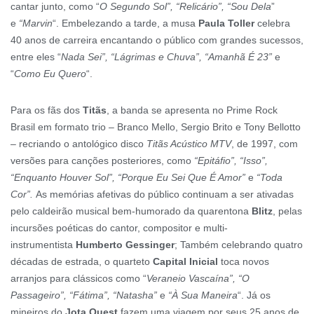
cantar junto, como “
O Segundo Sol”, “Relicário”, “Sou Dela
”
e
“Marvin
“. Embelezando a tarde, a musa
Paula Toller
celebra
40 anos de carreira encantando o público com grandes sucessos,
entre eles “
Nada Sei”, “Lágrimas e Chuva”, “Amanhã É 23”
e
“
Como Eu Quero
“.
Para os fãs dos
Titãs
, a banda se apresenta no Prime Rock
Brasil em formato trio – Branco Mello, Sergio Brito e Tony Bellotto
– recriando o antológico disco
Titãs Acústico MTV
, de 1997, com
versões para canções posteriores, como
“Epitáfio”, “Isso”,
“Enquanto Houver Sol”, “Porque Eu Sei Que É Amor”
e
“Toda
Cor”.
As memórias afetivas do público continuam a ser ativadas
pelo caldeirão musical bem-humorado da quarentona
Blitz
, pelas
incursões poéticas do cantor, compositor e multi-
instrumentista
Humberto Gessinger
; Também celebrando quatro
décadas de estrada, o quarteto
Capital Inicial
toca novos
arranjos para clássicos como “
Veraneio Vascaína”, “O
Passageiro”, “Fátima”, “Natasha”
e
“À Sua Maneira
“. Já os
mineiros do
Jota Quest
fazem uma viagem por seus 25 anos de