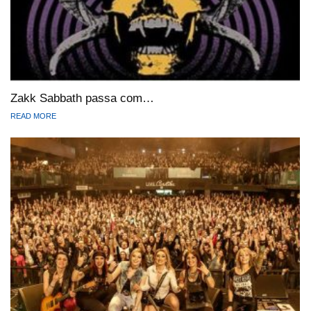
Zakk Sabbath passa com…
READ MORE