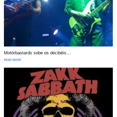
Motörbastards sobe os decibéis…
READ MORE