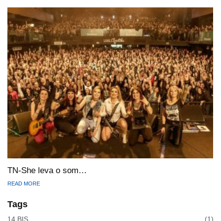
TN-She leva o som…
READ MORE
Tags
14 BIS
(1)