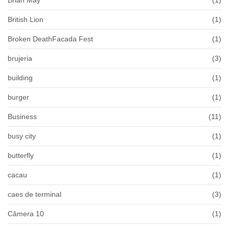
Brian May
(1)
British Lion
(1)
Broken DeathFacada Fest
(1)
brujeria
(3)
building
(1)
burger
(1)
Business
(11)
busy city
(1)
butterfly
(1)
cacau
(1)
caes de terminal
(3)
Câmera 10
(1)