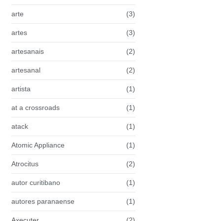
arte
(3)
artes
(3)
artesanais
(2)
artesanal
(2)
artista
(1)
at a crossroads
(1)
atack
(1)
Atomic Appliance
(1)
Atrocitus
(2)
autor curitibano
(1)
autores paranaense
(1)
Axecuter
(2)