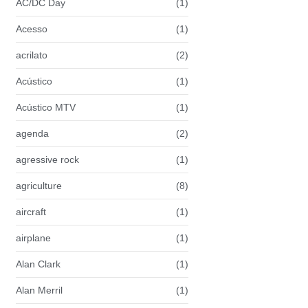
AC/DC Day
(1)
Acesso
(1)
acrilato
(2)
Acústico
(1)
Acústico MTV
(1)
agenda
(2)
agressive rock
(1)
agriculture
(8)
aircraft
(1)
airplane
(1)
Alan Clark
(1)
Alan Merril
(1)