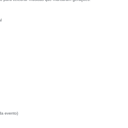
l
da evento)