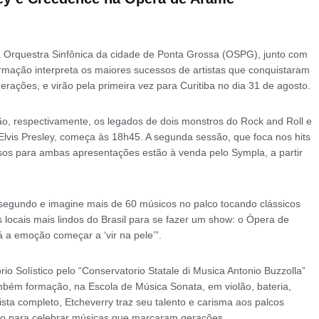
 Orquestra Sinfônica da cidade de Ponta Grossa (OSPG), junto com
ormação interpreta os maiores sucessos de artistas que conquistaram
ções, e virão pela primeira vez para Curitiba no dia 31 de agosto.
ão, respectivamente, os legados de dois monstros do Rock and Roll e
lvis Presley, começa às 18h45. A segunda sessão, que foca nos hits
ssos para ambas apresentações estão à venda pelo Sympla, a partir
 segundo e imagine mais de 60 músicos no palco tocando clássicos
 locais mais lindos do Brasil para se fazer um show: o Ópera de
 a emoção começar a ‘vir na pele’”.
o Solístico pelo “Conservatorio Statale di Musica Antonio Buzzolla”
também formação, na Escola de Música Sonata, em violão, bateria,
Artista completo, Etcheverry traz seu talento e carisma aos palcos
mpo para celebrar músicas que marcaram gerações.