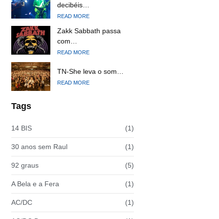
decibéis…
READ MORE
Zakk Sabbath passa
com…
READ MORE
TN-She leva o som…
READ MORE
Tags
14 BIS
(1)
30 anos sem Raul
(1)
92 graus
(5)
A Bela e a Fera
(1)
AC/DC
(1)