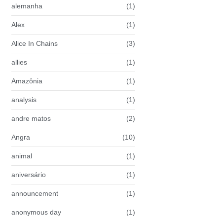
alemanha
(1)
Alex
(1)
Alice In Chains
(3)
allies
(1)
Amazônia
(1)
analysis
(1)
andre matos
(2)
Angra
(10)
animal
(1)
aniversário
(1)
announcement
(1)
anonymous day
(1)