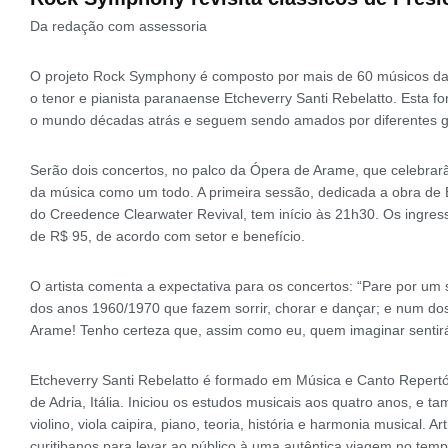
Da redação com assessoria
O projeto Rock Symphony é composto por mais de 60 músicos da
o tenor e pianista paranaense Etcheverry Santi Rebelatto. Esta f
o mundo décadas atrás e seguem sendo amados por diferentes gera
Serão dois concertos, no palco da Ópera de Arame, que celebrar
da música como um todo. A primeira sessão, dedicada a obra de E
do Creedence Clearwater Revival, tem início às 21h30. Os ingre
de R$ 95, de acordo com setor e benefício.
O artista comenta a expectativa para os concertos: “Pare por um
dos anos 1960/1970 que fazem sorrir, chorar e dançar; e num dos
Arame! Tenho certeza que, assim como eu, quem imaginar sentirá
Etcheverry Santi Rebelatto é formado em Música e Canto Repertóri
de Adria, Itália. Iniciou os estudos musicais aos quatro anos, e 
violino, viola caipira, piano, teoria, história e harmonia musical. 
curitibanos para levar ao público à uma autêntica viagem no te