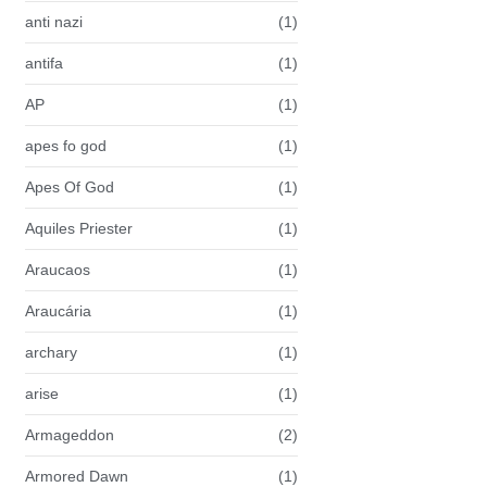
anti nazi
(1)
antifa
(1)
AP
(1)
apes fo god
(1)
Apes Of God
(1)
Aquiles Priester
(1)
Araucaos
(1)
Araucária
(1)
archary
(1)
arise
(1)
Armageddon
(2)
Armored Dawn
(1)