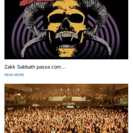
Zakk Sabbath passa com…
READ MORE