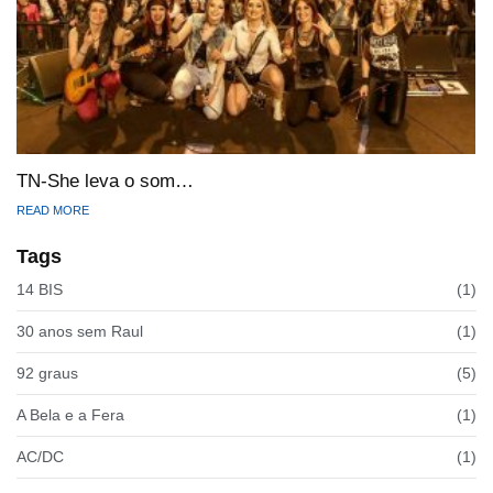
TN-She leva o som…
READ MORE
Tags
14 BIS
(1)
30 anos sem Raul
(1)
92 graus
(5)
A Bela e a Fera
(1)
AC/DC
(1)