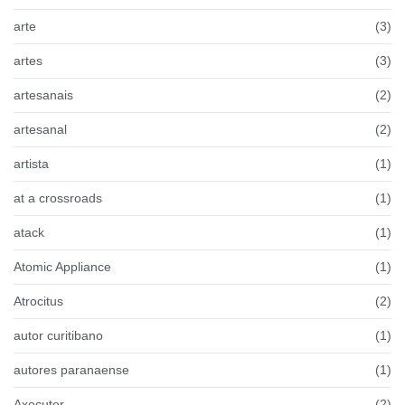
arte
(3)
artes
(3)
artesanais
(2)
artesanal
(2)
artista
(1)
at a crossroads
(1)
atack
(1)
Atomic Appliance
(1)
Atrocitus
(2)
autor curitibano
(1)
autores paranaense
(1)
Axecuter
(2)