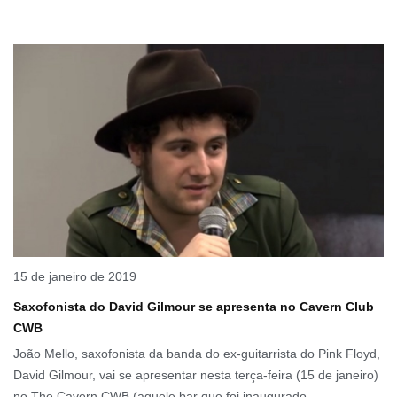
15 de janeiro de 2019
Saxofonista do David Gilmour se apresenta no Cavern Club
CWB
João Mello, saxofonista da banda do ex-guitarrista do Pink Floyd,
David Gilmour, vai se apresentar nesta terça-feira (15 de janeiro)
no The Cavern CWB (aquele bar que foi inaugurado