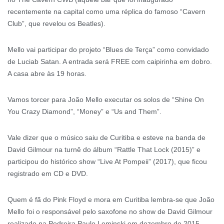
recentemente na capital como uma réplica do famoso “Cavern
Club”, que revelou os Beatles).
Mello vai participar do projeto “Blues de Terça” como convidado
de Luciab Satan. A entrada será FREE com caipirinha em dobro.
A casa abre às 19 horas.
Vamos torcer para João Mello executar os solos de “Shine On
You Crazy Diamond”, “Money” e “Us and Them”.
Vale dizer que o músico saiu de Curitiba e esteve na banda de
David Gilmour na turnê do álbum “Rattle That Lock (2015)” e
participou do histórico show “Live At Pompeii” (2017), que ficou
registrado em CD e DVD.
Quem é fã do Pink Floyd e mora em Curitiba lembra-se que João
Mello foi o responsável pelo saxofone no show de David Gilmour
realizado na Pedreira Paulo Leminski em dezembro de 2015.