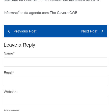
Informações da agenda com The Cavern CWB
Previous Post
Next Post
Leave a Reply
Name
*
Email
*
Website
Message
*