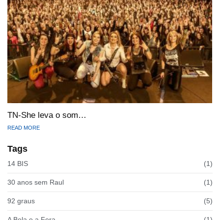
TN-She leva o som…
READ MORE
Tags
14 BIS
(1)
30 anos sem Raul
(1)
92 graus
(5)
A Bela e a Fera
(1)