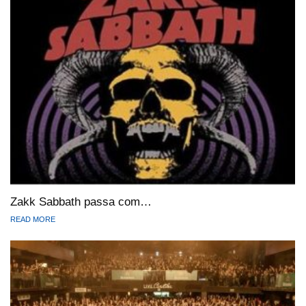
Zakk Sabbath passa com…
READ MORE