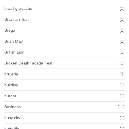
brasil gravação
(1)
Brazilian Tour
(1)
Brega
(1)
Brian May
(1)
British Lion
(1)
Broken DeathFacada Fest
(1)
brujeria
(3)
building
(1)
burger
(1)
Business
(11)
busy city
(1)
butterfly
(1)