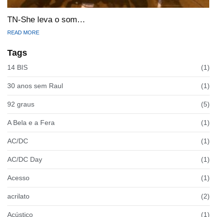
TN-She leva o som…
READ MORE
Tags
14 BIS
(1)
30 anos sem Raul
(1)
92 graus
(5)
A Bela e a Fera
(1)
AC/DC
(1)
AC/DC Day
(1)
Acesso
(1)
acrilato
(2)
Acústico
(1)