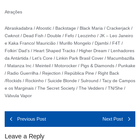
Atrações
Abraskadabra / Afoostic / Backstage / Black Maria / Crackerjack /
Cwknot / Dead Fish / Double / Fefo / Leozinho / JK – Leo Janeiro
e Kaka Franco/ Mauricião / Murillo Mongelo / Djambi / F4T /
Folkin’ Dad’s / Heart Shaped Tracks / Higher Dream / Lenhadores
da Antártida / Let’s Core / Linkin Park Brasil Cover / Macumbazilla
/ Matanza Inc / Meinteil / Motorocker / Pigs & Diamonds / Punkake
/ Radio Guerrilha / Rejection / República Pine / Right Back
/Rockids / Rockinho / Suicide Blonde / Sulround / Tacy de Campos
e os Marginais / The Secret Society / The Vedders / TN/She /
Válvula Vapor
Previous Post
Next Post
Leave a Reply