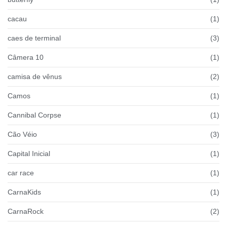
cacau
(1)
caes de terminal
(3)
Câmera 10
(1)
camisa de vênus
(2)
Camos
(1)
Cannibal Corpse
(1)
Cão Véio
(3)
Capital Inicial
(1)
car race
(1)
CarnaKids
(1)
CarnaRock
(2)