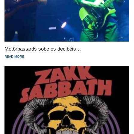
Motörbastards sobe os decibéis…
READ MORE