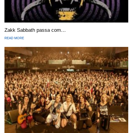
Zakk Sabbath passa com…
READ MORE