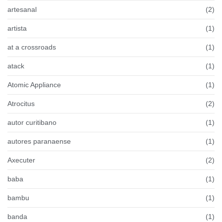
artesanal
(2)
artista
(1)
at a crossroads
(1)
atack
(1)
Atomic Appliance
(1)
Atrocitus
(2)
autor curitibano
(1)
autores paranaense
(1)
Axecuter
(2)
baba
(1)
bambu
(1)
banda
(1)