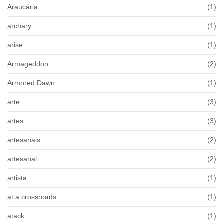
Araucária
(1)
archary
(1)
arise
(1)
Armageddon
(2)
Armored Dawn
(1)
arte
(3)
artes
(3)
artesanais
(2)
artesanal
(2)
artista
(1)
at a crossroads
(1)
atack
(1)