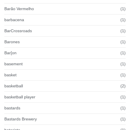
Barão Vermelho
(1)
barbacena
(1)
BarCrossroads
(1)
Barones
(1)
Bar[on
(1)
basement
(1)
basket
(1)
basketball
(2)
basketball player
(1)
bastards
(1)
Bastards Brewery
(1)