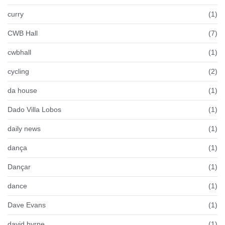
curry
(1)
CWB Hall
(7)
cwbhall
(1)
cycling
(2)
da house
(1)
Dado Villa Lobos
(1)
daily news
(1)
dança
(1)
Dançar
(1)
dance
(1)
Dave Evans
(1)
david byrne
(1)