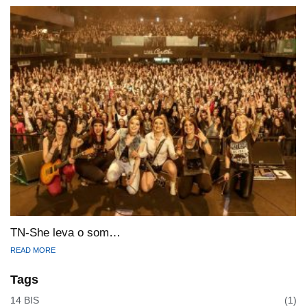
TN-She leva o som…
READ MORE
Tags
14 BIS
(1)