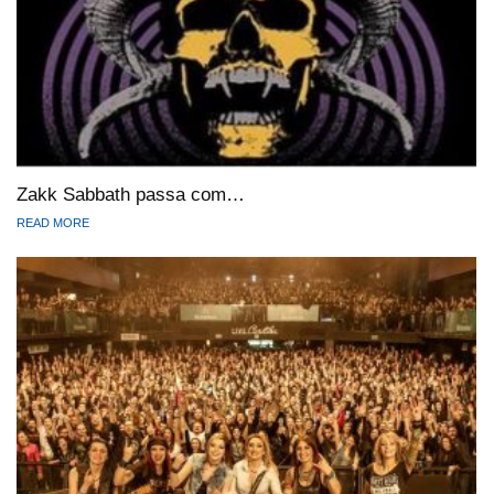
Zakk Sabbath passa com…
READ MORE