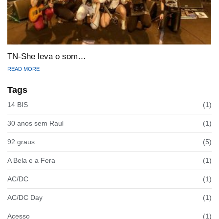
TN-She leva o som…
READ MORE
Tags
14 BIS
(1)
30 anos sem Raul
(1)
92 graus
(5)
A Bela e a Fera
(1)
AC/DC
(1)
AC/DC Day
(1)
Acesso
(1)