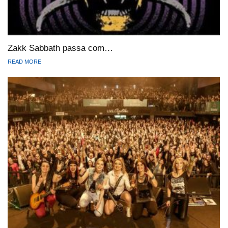
Zakk Sabbath passa com…
READ MORE