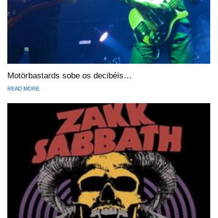
Motörbastards sobe os decibéis…
READ MORE