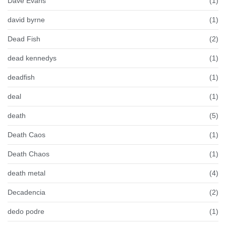
Dave Evans
(1)
david byrne
(1)
Dead Fish
(2)
dead kennedys
(1)
deadfish
(1)
deal
(1)
death
(5)
Death Caos
(1)
Death Chaos
(1)
death metal
(4)
Decadencia
(2)
dedo podre
(1)