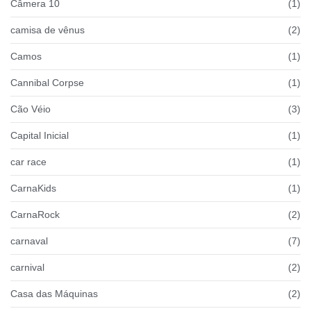
Câmera 10
(1)
camisa de vênus
(2)
Camos
(1)
Cannibal Corpse
(1)
Cão Véio
(3)
Capital Inicial
(1)
car race
(1)
CarnaKids
(1)
CarnaRock
(2)
carnaval
(7)
carnival
(2)
Casa das Máquinas
(2)