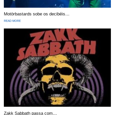
Motörbastards sobe os decibéis…
READ MORE
Zakk Sabbath passa com…