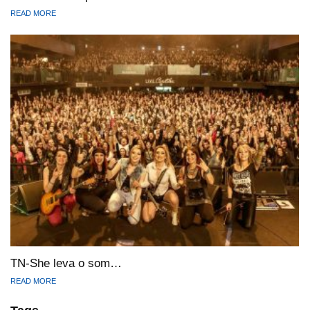
READ MORE
TN-She leva o som…
READ MORE