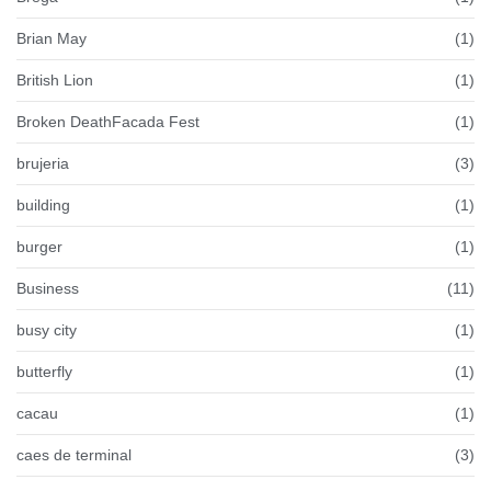
Brian May
(1)
British Lion
(1)
Broken DeathFacada Fest
(1)
brujeria
(3)
building
(1)
burger
(1)
Business
(11)
busy city
(1)
butterfly
(1)
cacau
(1)
caes de terminal
(3)