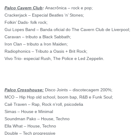
Palco Cavern Club
:
Anacrônica – rock e pop;
Crackerjack – Especial Beatles ‘n’ Stones;
Folkin’ Dads- folk rock;
Gui Lopes Band – Banda oficial do The Cavern Club de Liverpool;
Caravan – tributo a Black Sabbath;
Iron Clan – tributo a Iron Maiden;
Radiophonics – Tributo a Oasis + Brit Rock;
Vivo Trio- especial Rush, The Police e Led Zeppelin.
Palco Crosshouse:
Disco Joints – discotecagem 200%;
MCO – Hip Hop old school, boom bap, R&B e Funk Soul;
Caê Traven – Rap, Rock n’roll, psicodelia
Simas – House e Minimal
Soundman Pako – House, Techno
Ella What – House, Techno
Double – Tech progressive