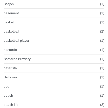
Bar[on
(1)
basement
(1)
basket
(1)
basketball
(2)
basketball player
(1)
bastards
(1)
Bastards Brewery
(1)
baterista
(1)
Battalion
(1)
bbq
(1)
beach
(1)
beach life
(2)