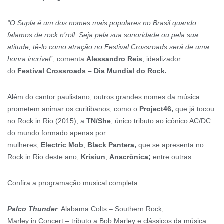
“O Supla é um dos nomes mais populares no Brasil quando
falamos de rock n’roll. Seja pela sua sonoridade ou pela sua
atitude, tê-lo como atração no Festival Crossroads será de uma
honra incrível
”, comenta
Alessandro
Reis
, idealizador
do
Festival Crossroads – Dia Mundial do Rock.
Além do cantor paulistano, outros grandes nomes da música
prometem animar os curitibanos, como o
Project46,
que já tocou
no Rock in Rio (2015); a
TN/She
, único tributo ao icônico AC/DC
do mundo formado apenas por
mulheres;
Electric
Mob
;
Black
Pantera,
que se apresenta no
Rock in Rio deste ano;
Krisiun
;
Anacrônica;
entre outras.
Confira a programação musical completa:
Palco Thunder
: Alabama Colts – Southern Rock;
Marley in Concert – tributo a Bob Marley e clássicos da música