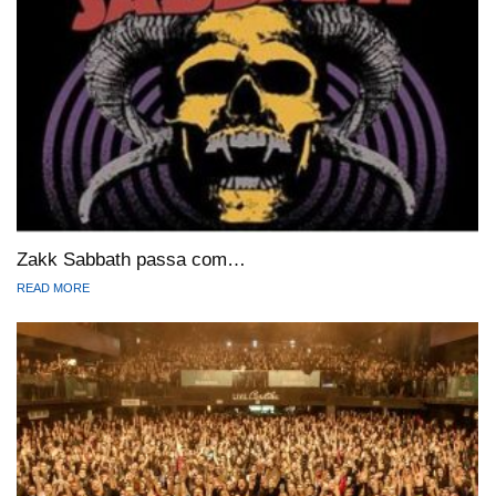
Zakk Sabbath passa com…
READ MORE