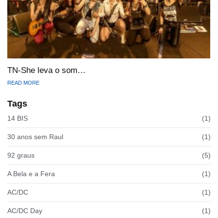
TN-She leva o som…
READ MORE
Tags
14 BIS
(1)
30 anos sem Raul
(1)
92 graus
(5)
A Bela e a Fera
(1)
AC/DC
(1)
AC/DC Day
(1)