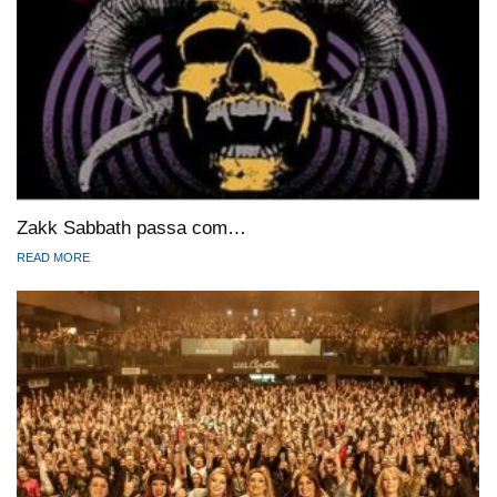
Zakk Sabbath passa com…
READ MORE