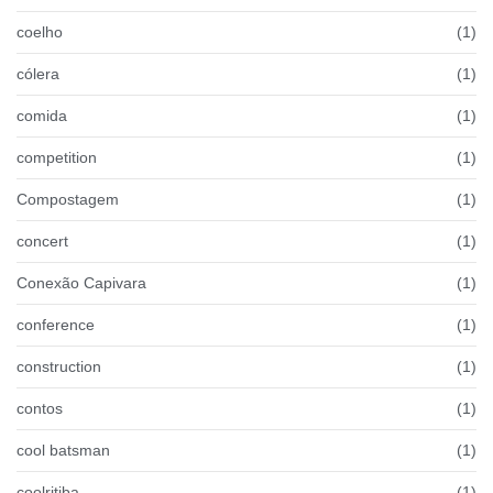
coelho
(1)
cólera
(1)
comida
(1)
competition
(1)
Compostagem
(1)
concert
(1)
Conexão Capivara
(1)
conference
(1)
construction
(1)
contos
(1)
cool batsman
(1)
coolritiba
(1)