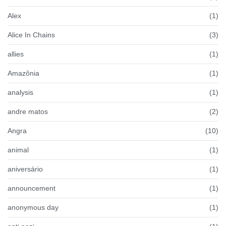
Alex
(1)
Alice In Chains
(3)
allies
(1)
Amazônia
(1)
analysis
(1)
andre matos
(2)
Angra
(10)
animal
(1)
aniversário
(1)
announcement
(1)
anonymous day
(1)