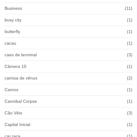
Business
(11)
busy city
(1)
butterfly
(1)
cacau
(1)
caes de terminal
(3)
Câmera 10
(1)
camisa de vênus
(2)
Camos
(1)
Cannibal Corpse
(1)
Cão Véio
(3)
Capital Inicial
(1)
car race
(1)