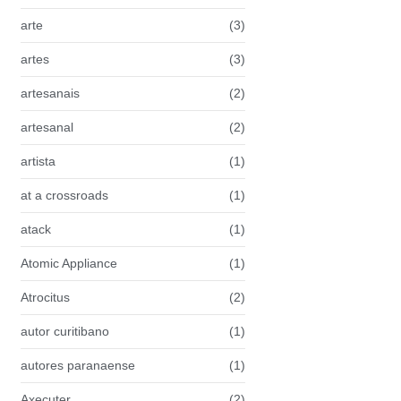
arte
(3)
artes
(3)
artesanais
(2)
artesanal
(2)
artista
(1)
at a crossroads
(1)
atack
(1)
Atomic Appliance
(1)
Atrocitus
(2)
autor curitibano
(1)
autores paranaense
(1)
Axecuter
(2)