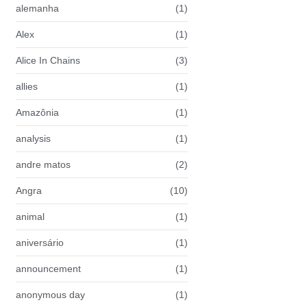
alemanha
(1)
Alex
(1)
Alice In Chains
(3)
allies
(1)
Amazônia
(1)
analysis
(1)
andre matos
(2)
Angra
(10)
animal
(1)
aniversário
(1)
announcement
(1)
anonymous day
(1)