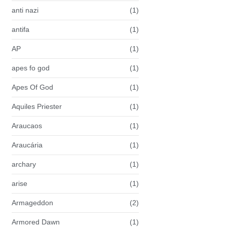
anti nazi
(1)
antifa
(1)
AP
(1)
apes fo god
(1)
Apes Of God
(1)
Aquiles Priester
(1)
Araucaos
(1)
Araucária
(1)
archary
(1)
arise
(1)
Armageddon
(2)
Armored Dawn
(1)