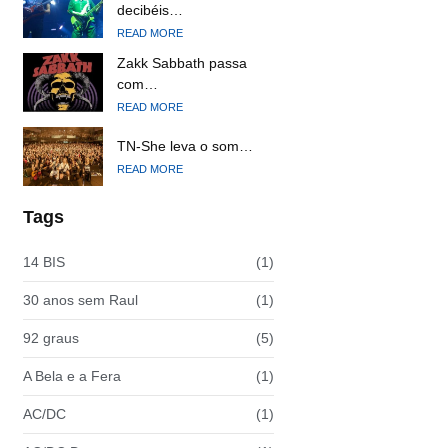
decibéis…
READ MORE
Zakk Sabbath passa
com…
READ MORE
TN-She leva o som…
READ MORE
Tags
14 BIS
(1)
30 anos sem Raul
(1)
92 graus
(5)
A Bela e a Fera
(1)
AC/DC
(1)