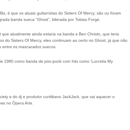
ãs, é que os atuais guitarristas do Sisters Of Mercy, são ou foram
ada banda sueca “Ghost”, liderada por Tobias Forge.
 que atualmente ainda estaria na banda e Ben Christo, que teria
s do Sisters Of Mercy, eles continuam ao certo no Ghost, já que não
s entre os mascarados suecos.
de 1980 como banda de pós-punk com hits como ‘Lucretia My
ciety e do dj e produtor curitibano JackJack, que vai aquecer o
ows no Ópera Arte.