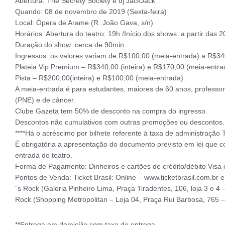
Abertura: The Secrety Society e dj JackJack
Quando: 08 de novembro de 2019 (Sexta-feira)
Local: Ópera de Arame (R. João Gava, s/n)
Horários: Abertura do teatro: 19h /Início dos shows: a partir das 2
Duração do show: cerca de 90min
Ingressos: os valores variam de R$100,00 (meia-entrada) a R$340,
Plateia Vip Premium – R$340,00 (inteira) e R$170,00 (meia-entra
Pista – R$200,00(inteira) e R$100,00 (meia-entrada).
A meia-entrada é para estudantes, maiores de 60 anos, professo
(PNE) e de câncer.
Clube Gazeta tem 50% de desconto na compra do ingresso.
Descontos não cumulativos com outras promoções ou descontos.
****Há o acréscimo por bilhete referente à taxa de administração Ti
É obrigatória a apresentação do documento previsto em lei que c
entrada do teatro.
Forma de Pagamento: Dinheiros e cartões de crédito/débito Visa 
Pontos de Venda: Ticket Brasil: Online – www.ticketbrasil.com.br 
´s Rock (Galeria Pinheiro Lima, Praça Tiradentes, 106, loja 3 e 
Rock (Shopping Metropolitan – Loja 04, Praça Rui Barbosa, 765 –
**Entrega em domicílio com taxa de entrega.