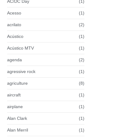
AC/DC Day
(1)
Acesso
(1)
acrilato
(2)
Acústico
(1)
Acústico MTV
(1)
agenda
(2)
agressive rock
(1)
agriculture
(8)
aircraft
(1)
airplane
(1)
Alan Clark
(1)
Alan Merril
(1)