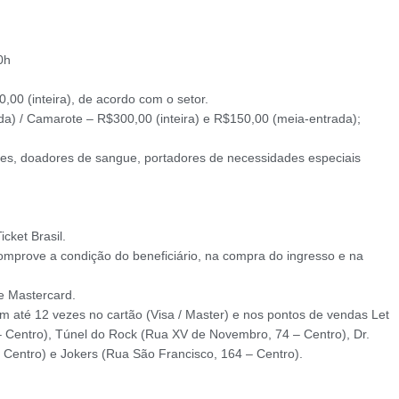
0h
00 (inteira), de acordo com o setor.
da) / Camarote – R$300,00 (inteira) e R$150,00 (meia-entrada);
res, doadores de sangue, portadores de necessidades especiais
cket Brasil.
omprove a condição do beneficiário, na compra do ingresso e na
e Mastercard.
em até 12 vezes no cartão (Visa / Master) e nos pontos de vendas Let
4 – Centro), Túnel do Rock (Rua XV de Novembro, 74 – Centro), Dr.
 Centro) e Jokers (Rua São Francisco, 164 – Centro).