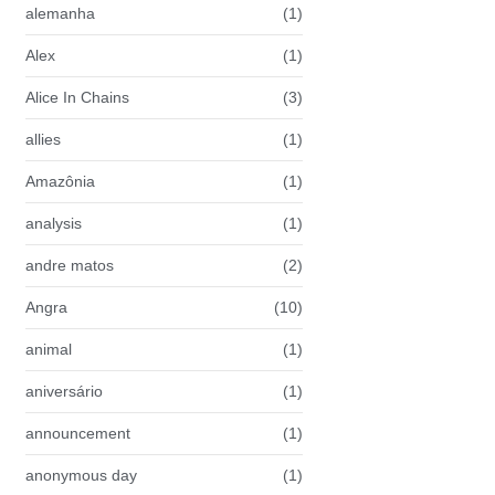
alemanha
(1)
Alex
(1)
Alice In Chains
(3)
allies
(1)
Amazônia
(1)
analysis
(1)
andre matos
(2)
Angra
(10)
animal
(1)
aniversário
(1)
announcement
(1)
anonymous day
(1)