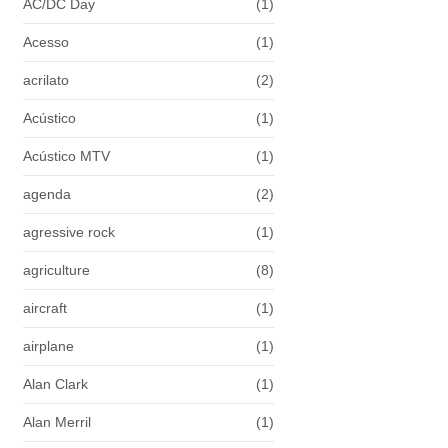
AC/DC Day
(1)
Acesso
(1)
acrilato
(2)
Acústico
(1)
Acústico MTV
(1)
agenda
(2)
agressive rock
(1)
agriculture
(8)
aircraft
(1)
airplane
(1)
Alan Clark
(1)
Alan Merril
(1)