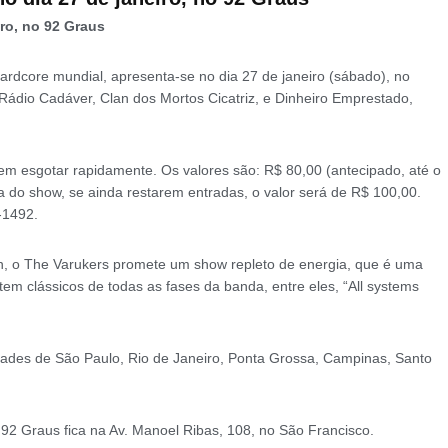
iro, no 92 Graus
dcore mundial, apresenta-se no dia 27 de janeiro (sábado), no
 Rádio Cadáver, Clan dos Mortos Cicatriz, e Dinheiro Emprestado,
vem esgotar rapidamente. Os valores são: R$ 80,00 (antecipado, até o
dia do show, se ainda restarem entradas, o valor será de R$ 100,00.
-1492.
tin, o The Varukers promete um show repleto de energia, que é uma
tem clássicos de todas as fases da banda, entre eles, “All systems
dades de São Paulo, Rio de Janeiro, Ponta Grossa, Campinas, Santo
2 Graus fica na Av. Manoel Ribas, 108, no São Francisco.