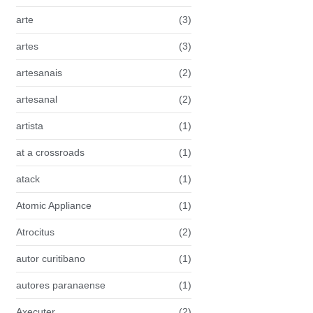
arte
(3)
artes
(3)
artesanais
(2)
artesanal
(2)
artista
(1)
at a crossroads
(1)
atack
(1)
Atomic Appliance
(1)
Atrocitus
(2)
autor curitibano
(1)
autores paranaense
(1)
Axecuter
(2)