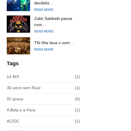
decibéis…
READ MORE
Zakk Sabbath passa
com…
READ MORE
TN-She leva o som…
READ MORE
Tags
14 BIS
(1)
30 anos sem Raul
(1)
92 graus
(5)
A Bela e a Fera
(1)
AC/DC
(1)