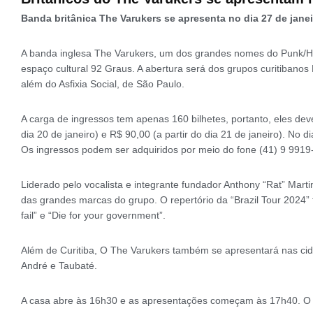
Banda britânica The Varukers se apresenta no dia 27 de jane
A banda inglesa The Varukers, um dos grandes nomes do Punk/Har
espaço cultural 92 Graus. A abertura será dos grupos curitibanos
além do Asfixia Social, de São Paulo.
A carga de ingressos tem apenas 160 bilhetes, portanto, eles de
dia 20 de janeiro) e R$ 90,00 (a partir do dia 21 de janeiro). No 
Os ingressos podem ser adquiridos por meio do fone (41) 9 9919
Liderado pelo vocalista e integrante fundador Anthony “Rat” Mar
das grandes marcas do grupo. O repertório da “Brazil Tour 2024” 
fail” e “Die for your government”.
Além de Curitiba, O The Varukers também se apresentará nas ci
André e Taubaté.
A casa abre às 16h30 e as apresentações começam às 17h40. O 9