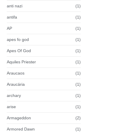
anti nazi
(1)
antifa
(1)
AP
(1)
apes fo god
(1)
Apes Of God
(1)
Aquiles Priester
(1)
Araucaos
(1)
Araucária
(1)
archary
(1)
arise
(1)
Armageddon
(2)
Armored Dawn
(1)