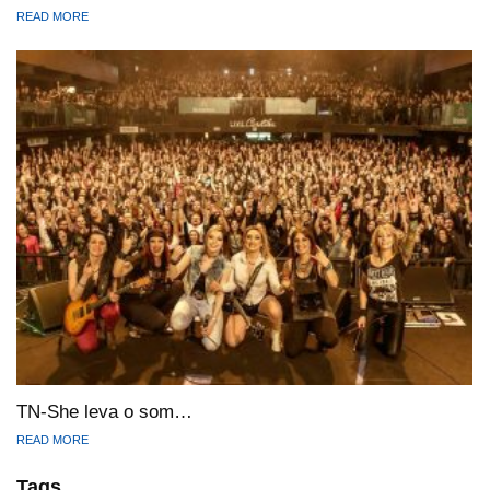
READ MORE
TN-She leva o som…
READ MORE
Tags