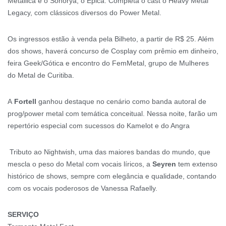
Metallica e o Sonorya, o Epica. Completa o cast o Heavy Metal
Legacy, com clássicos diversos do Power Metal.
Os ingressos estão à venda pela Bilheto, a partir de R$ 25. Além
dos shows, haverá concurso de Cosplay com prêmio em dinheiro,
feira Geek/Gótica e encontro do FemMetal, grupo de Mulheres
do Metal de Curitiba.
A
Fortell
ganhou destaque no cenário como banda autoral de
prog/power metal com temática conceitual. Nessa noite, farão um
repertório especial com sucessos do Kamelot e do Angra
Tributo ao Nightwish, uma das maiores bandas do mundo, que
mescla o peso do Metal com vocais líricos, a
Seyren
tem extenso
histórico de shows, sempre com elegância e qualidade, contando
com os vocais poderosos de Vanessa Rafaelly.
SERVIÇO