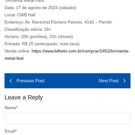
Tormenta Metal Fest
Data: 17 de agosto de 2024 (sábado)
Local: CWB Hall
Endereço: Av. Marechal Floriano Peixoto, 4142 – Parolin
Classificação etária: 18+
Horário: 20h (portões), 21h (shows)
Entrada: R$ 25 (antecipado, mais taxa)
Venda online:
https://www.bilheto.com.br/comprar/2452/tormenta-
metal-fest
Previous Post
Next Post
Leave a Reply
Name
*
Email
*