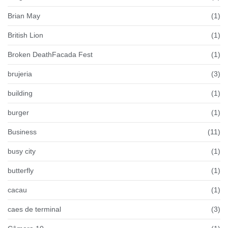
Brian May
(1)
British Lion
(1)
Broken DeathFacada Fest
(1)
brujeria
(3)
building
(1)
burger
(1)
Business
(11)
busy city
(1)
butterfly
(1)
cacau
(1)
caes de terminal
(3)