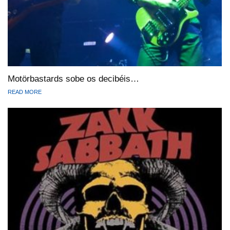
Motörbastards sobe os decibéis…
READ MORE