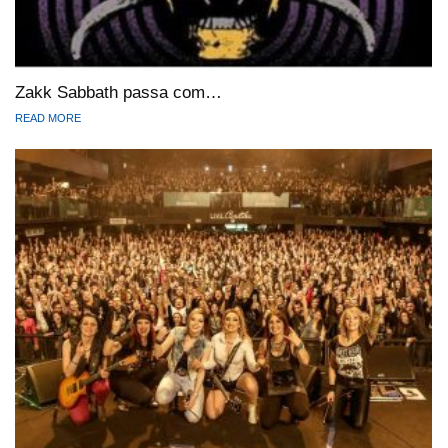
Zakk Sabbath passa com…
READ MORE