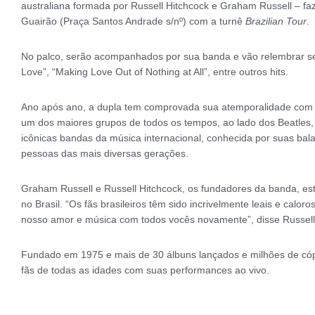
australiana formada por Russell Hitchcock e Graham Russell – fa
Guairão (Praça Santos Andrade s/nº) com a turnê
Brazilian Tour
.
No palco, serão acompanhados por sua banda e vão relembrar seu
Love”, “Making Love Out of Nothing at All”, entre outros hits.
Ano após ano, a dupla tem comprovada sua atemporalidade com g
um dos maiores grupos de todos os tempos, ao lado dos Beatles, 
icônicas bandas da música internacional, conhecida por suas ba
pessoas das mais diversas gerações.
Graham Russell e Russell Hitchcock, os fundadores da banda, e
no Brasil. “Os fãs brasileiros têm sido incrivelmente leais e cal
nosso amor e música com todos vocês novamente”, disse Russell
Fundado em 1975 e mais de 30 álbuns lançados e milhões de cóp
fãs de todas as idades com suas performances ao vivo.