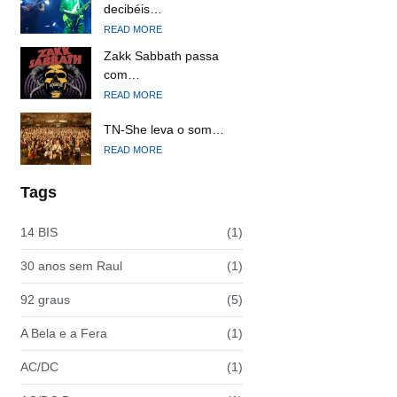
decibéis…
READ MORE
Zakk Sabbath passa
com…
READ MORE
TN-She leva o som…
READ MORE
Tags
14 BIS
(1)
30 anos sem Raul
(1)
92 graus
(5)
A Bela e a Fera
(1)
AC/DC
(1)