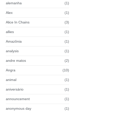
alemanha
(1)
Alex
(1)
Alice In Chains
(3)
allies
(1)
Amazônia
(1)
analysis
(1)
andre matos
(2)
Angra
(10)
animal
(1)
aniversário
(1)
announcement
(1)
anonymous day
(1)