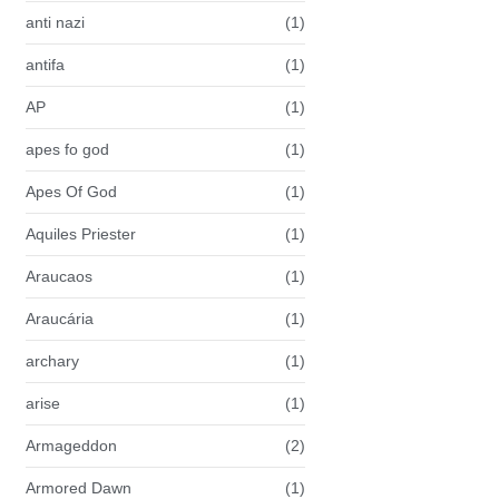
anti nazi
(1)
antifa
(1)
AP
(1)
apes fo god
(1)
Apes Of God
(1)
Aquiles Priester
(1)
Araucaos
(1)
Araucária
(1)
archary
(1)
arise
(1)
Armageddon
(2)
Armored Dawn
(1)