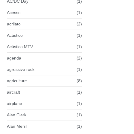
AC/DC Day
(1)
Acesso
(1)
acrilato
(2)
Acústico
(1)
Acústico MTV
(1)
agenda
(2)
agressive rock
(1)
agriculture
(8)
aircraft
(1)
airplane
(1)
Alan Clark
(1)
Alan Merril
(1)