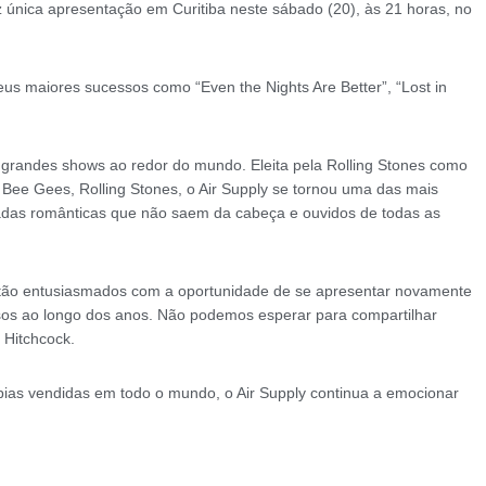
z única apresentação em Curitiba neste sábado (20), às 21 horas, no
s maiores sucessos como “Even the Nights Are Better”, “Lost in
randes shows ao redor do mundo. Eleita pela Rolling Stones como
Bee Gees, Rolling Stones, o Air Supply se tornou uma das mais
ladas românticas que não saem da cabeça e ouvidos de todas as
stão entusiasmados com a oportunidade de se apresentar novamente
orosos ao longo dos anos. Não podemos esperar para compartilhar
 Hitchcock.
ias vendidas em todo o mundo, o Air Supply continua a emocionar