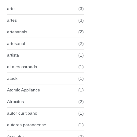
arte
(3)
artes
(3)
artesanais
(2)
artesanal
(2)
artista
(1)
at a crossroads
(1)
atack
(1)
Atomic Appliance
(1)
Atrocitus
(2)
autor curitibano
(1)
autores paranaense
(1)
Axecuter
(2)