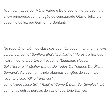
Acompanhados por Mário Fabre e Beto Lee, o trio apresenta um
show primoroso, com direção do consagrado Otávio Juliano e
desenho de luz por Guilherme Bonfanti.
No repertório, além de clássicos que não podem faltar em shows
da banda, como “
Sonífera Ilha”
, “
Epitáfio”
e “
Flores”
, e hits que
ficaram de fora do
Encontro
, como “
Enquanto Houver
Sol”
, “
Isso”
e “
A Melhor Banda De Todos Os Tempos Da Última
Semana”
. Apresentam ainda algumas canções de seu mais
recente disco, “
Olho Furta-cor”
,
como “
Apocalipse
Só”
, “
Raul”
e “
Como É Bom Ser Simples”
, além
de muitas outras pérolas do vasto repertório titânico.