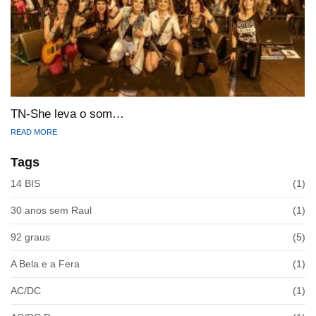
TN-She leva o som…
READ MORE
Tags
14 BIS
(1)
30 anos sem Raul
(1)
92 graus
(5)
A Bela e a Fera
(1)
AC/DC
(1)