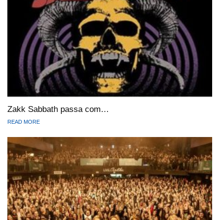
Zakk Sabbath passa com…
READ MORE