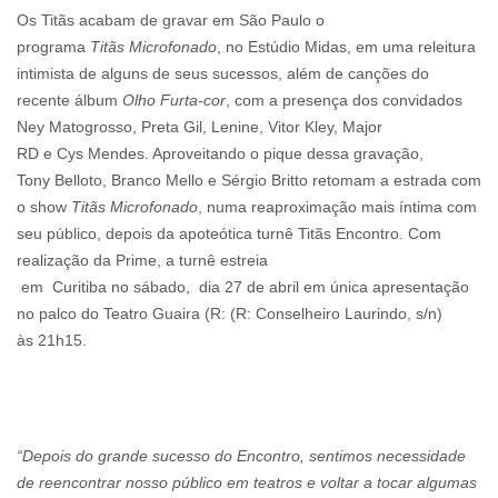
Os Titãs acabam de gravar em São Paulo o
programa
Titãs Microfonado
, no Estúdio Midas, em uma releitura
intimista de alguns de seus sucessos, além de canções do
recente álbum
Olho Furta-cor
, com a presença dos convidados
Ney Matogrosso, Preta Gil, Lenine, Vitor Kley, Major
RD e Cys Mendes. Aproveitando o pique dessa gravação,
Tony Belloto, Branco Mello e Sérgio Britto retomam a estrada com
o show
Titãs Microfonado
, numa reaproximação mais íntima com
seu público, depois da apoteótica turnê Titãs Encontro. Com
realização da Prime, a turnê estreia
em Curitiba no sábado, dia 27 de abril em única apresentação
no palco do Teatro Guaira (R: (R: Conselheiro Laurindo, s/n)
às 21h15.
“Depois do grande sucesso do Encontro, sentimos necessidade
de reencontrar nosso público em teatros e voltar a tocar algumas