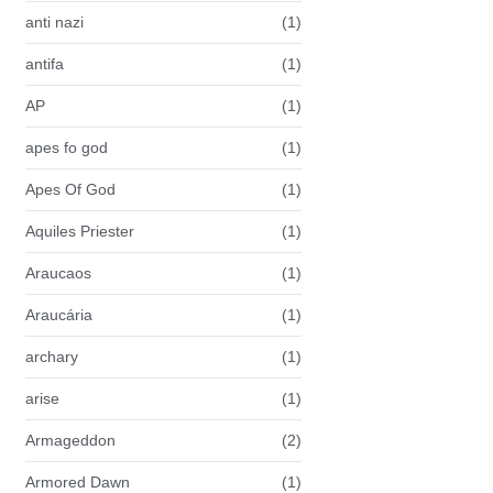
anti nazi
(1)
antifa
(1)
AP
(1)
apes fo god
(1)
Apes Of God
(1)
Aquiles Priester
(1)
Araucaos
(1)
Araucária
(1)
archary
(1)
arise
(1)
Armageddon
(2)
Armored Dawn
(1)