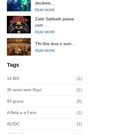
decibéis…
READ MORE
Zakk Sabbath passa
com…
READ MORE
TN-She leva o som…
READ MORE
Tags
14 BIS
(1)
30 anos sem Raul
(1)
92 graus
(5)
A Bela e a Fera
(1)
AC/DC
(1)