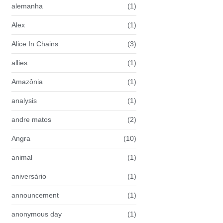
alemanha
(1)
Alex
(1)
Alice In Chains
(3)
allies
(1)
Amazônia
(1)
analysis
(1)
andre matos
(2)
Angra
(10)
animal
(1)
aniversário
(1)
announcement
(1)
anonymous day
(1)