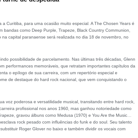
na a Curitiba, para uma ocasião muito especial. A The Chosen Years é
com bandas como Deep Purple, Trapeze, Black Country Communion,
o na capital paranaense será realizada no dia 18 de novembro, no
uindo possibilidade de parcelamento. Nas últimas três décadas, Glenn
com performances memoráveis, que retratam importantes capítulos da
enta o epílogo de sua carreira, com um repertório especial e
nome de destaque do hard rock nacional, que vem conquistando o
ua voz poderosa e versatilidade musical, transitando entre hard rock,
a carreira profissional nos anos 1960, mas ganhou notoriedade como
Trapeze, gravou álbuns como Medusa (1970) e You Are the Music…
esclava rock pesado com influências do funk e do soul. Seu talento
ubstituir Roger Glover no baixo e também dividir os vocais com