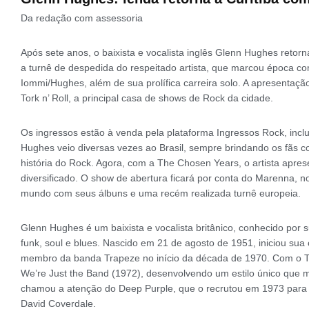
Da redação com assessoria
Após sete anos, o baixista e vocalista inglês Glenn Hughes retor
a turnê de despedida do respeitado artista, que marcou época 
Iommi/Hughes, além de sua prolífica carreira solo. A apresentaçã
Tork n’ Roll, a principal casa de shows de Rock da cidade.
Os ingressos estão à venda pela plataforma Ingressos Rock, incl
Hughes veio diversas vezes ao Brasil, sempre brindando os fãs 
história do Rock. Agora, com a The Chosen Years, o artista apres
diversificado. O show de abertura ficará por conta do Marenna, 
mundo com seus álbuns e uma recém realizada turnê europeia.
Glenn Hughes é um baixista e vocalista britânico, conhecido por s
funk, soul e blues. Nascido em 21 de agosto de 1951, iniciou su
membro da banda Trapeze no início da década de 1970. Com o 
We’re Just the Band (1972), desenvolvendo um estilo único que m
chamou a atenção do Deep Purple, que o recrutou em 1973 para s
David Coverdale.