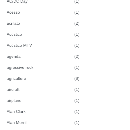
AC/DC Day
(1)
Acesso
(1)
acrilato
(2)
Acústico
(1)
Acústico MTV
(1)
agenda
(2)
agressive rock
(1)
agriculture
(8)
aircraft
(1)
airplane
(1)
Alan Clark
(1)
Alan Merril
(1)