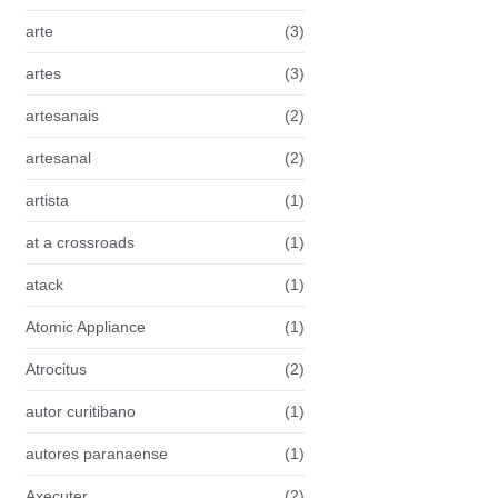
arte
(3)
artes
(3)
artesanais
(2)
artesanal
(2)
artista
(1)
at a crossroads
(1)
atack
(1)
Atomic Appliance
(1)
Atrocitus
(2)
autor curitibano
(1)
autores paranaense
(1)
Axecuter
(2)