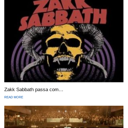
Zakk Sabbath passa com…
READ MORE