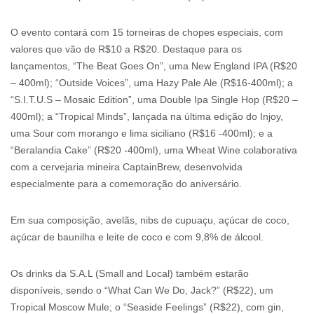
O evento contará com 15 torneiras de chopes especiais, com
valores que vão de R$10 a R$20. Destaque para os
lançamentos, “The Beat Goes On”, uma New England IPA (R$20
– 400ml); “Outside Voices”, uma Hazy Pale Ale (R$16-400ml); a
“S.I.T.U.S – Mosaic Edition”, uma Double Ipa Single Hop (R$20 –
400ml); a “Tropical Minds”, lançada na última edição do Injoy,
uma Sour com morango e lima siciliano (R$16 -400ml); e a
“Beralandia Cake” (R$20 -400ml), uma Wheat Wine colaborativa
com a cervejaria mineira CaptainBrew, desenvolvida
especialmente para a comemoração do aniversário.
Em sua composição, avelãs, nibs de cupuaçu, açúcar de coco,
açúcar de baunilha e leite de coco e com 9,8% de álcool.
Os drinks da S.A.L (Small and Local) também estarão
disponíveis, sendo o “What Can We Do, Jack?” (R$22), um
Tropical Moscow Mule; o “Seaside Feelings” (R$22), com gin,