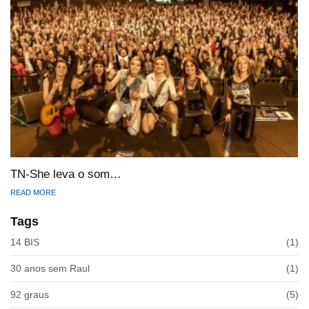
TN-She leva o som…
READ MORE
Tags
14 BIS
(1)
30 anos sem Raul
(1)
92 graus
(5)