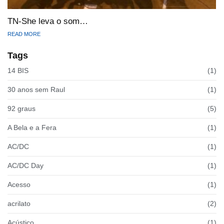
TN-She leva o som…
READ MORE
Tags
14 BIS
(1)
30 anos sem Raul
(1)
92 graus
(5)
A Bela e a Fera
(1)
AC/DC
(1)
AC/DC Day
(1)
Acesso
(1)
acrilato
(2)
Acústico
(1)