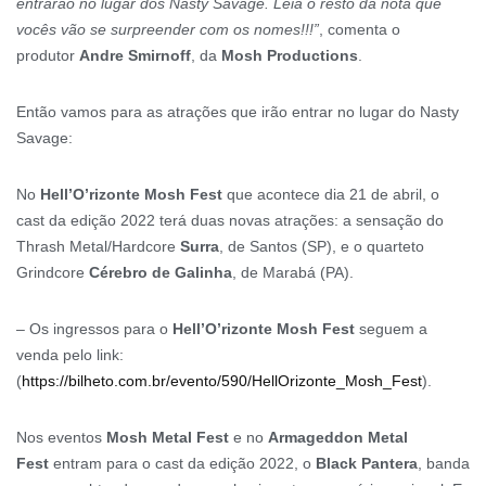
entrarão no lugar dos Nasty Savage. Leia o resto da nota que
vocês vão se surpreender com os nomes!!!”
, comenta o
produtor
Andre Smirnoff
, da
Mosh Productions
.
Então vamos para as atrações que irão entrar no lugar do Nasty
Savage:
No
Hell’O’rizonte Mosh Fest
que acontece dia 21 de abril, o
cast da edição 2022 terá duas novas atrações: a sensação do
Thrash Metal/Hardcore
Surra
, de Santos (SP), e o quarteto
Grindcore
Cérebro de Galinha
, de Marabá (PA).
– Os ingressos para o
Hell’O’rizonte Mosh Fest
seguem a
venda pelo link:
(
https://bilheto.com.br/evento/590/HellOrizonte_Mosh_Fest
).
Nos eventos
Mosh Metal Fest
e no
Armageddon Metal
Fest
entram para o cast da edição 2022, o
Black Pantera
, banda