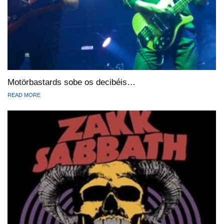
Motörbastards sobe os decibéis…
READ MORE