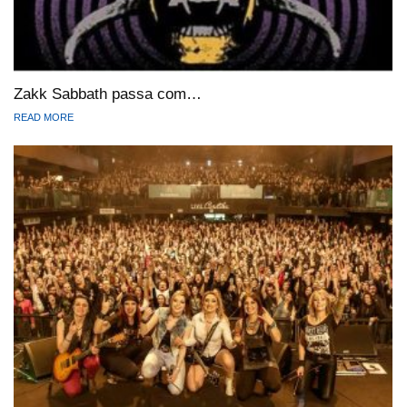
Zakk Sabbath passa com…
READ MORE