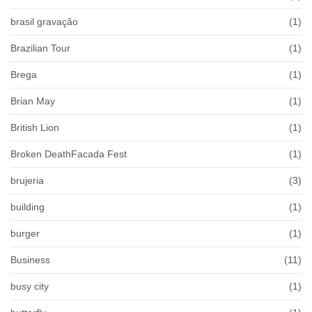
brasil gravação
(1)
Brazilian Tour
(1)
Brega
(1)
Brian May
(1)
British Lion
(1)
Broken DeathFacada Fest
(1)
brujeria
(3)
building
(1)
burger
(1)
Business
(11)
busy city
(1)