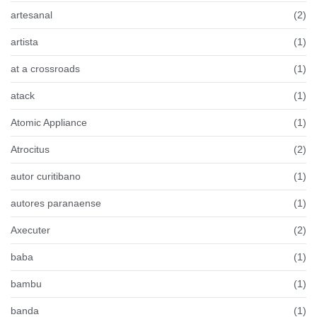
artesanal
(2)
artista
(1)
at a crossroads
(1)
atack
(1)
Atomic Appliance
(1)
Atrocitus
(2)
autor curitibano
(1)
autores paranaense
(1)
Axecuter
(2)
baba
(1)
bambu
(1)
banda
(1)